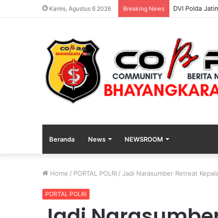
Kapolres Aryo
Kamis, Agustus 6 2026
Breaking News
Beranda
News
NEWSROOM
Home
/
PORTAL POLRI
/
Jadi Narasumber Retreat Kepala
PORTAL POLRI
Jadi Narasumber 