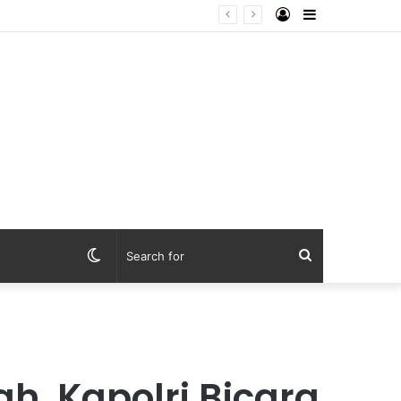
Log
Sidebar
san Juta Rupiah
In
Switch
Search
skin
for
h, Kapolri Bicara