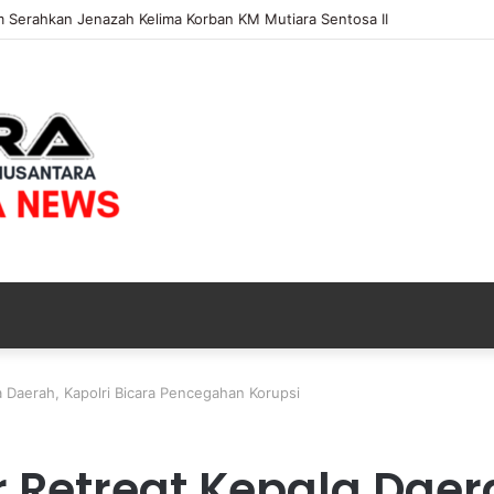
 Bongkar Modus Penggelapan di KSP, Uang Angsuran Nasabah Raib Ratu
 Daerah, Kapolri Bicara Pencegahan Korupsi
Retreat Kepala Daera