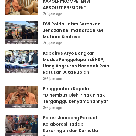
KAPOLRI”KOMPETENSI
ABSOLUT PRESIDEN”
3 jam ago
DVI Polda Jatim Serahkan
Jenazah Kelima Korban KM
Mutiara Sentosa II
3 jam ago
Kapolres Aryo Bongkar
Modus Penggelapan di KSP,
Uang Angsuran Nasabah Raib
Ratusan Juta Rupiah
6 jam ago
Penggantian Kapolri
“Dihembus Oleh Pihak Pihak
Terganggu Kenyamanannya”
6 jam ago
Polres Jombang Perkuat
Kolaborasi Hadapi
Kekeringan dan Karhutla