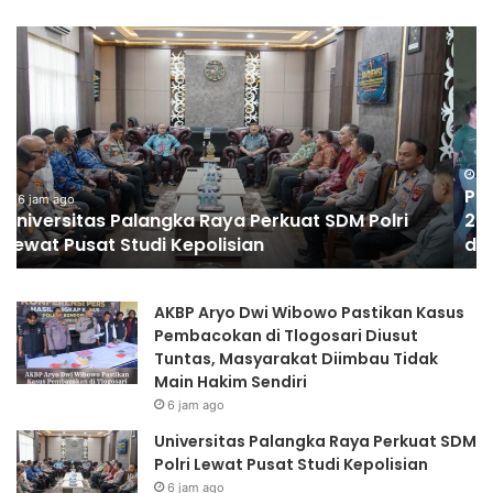
Polda
Po
Jatim
Bli
Gelar
Ko
Nobar
Ge
Final
Ge
Piala
Pa
Presiden
Mu
6 jam ago
Polda Jatim Gelar Nobar Final Piala Presiden
2026,
Sa
2026, Ribuan Bonek Mania Dukung Persebaya
Ribuan
H
dari Lapangan Mapolda
Bonek
Ke
Mania
RI
Dukung
ke
AKBP Aryo Dwi Wibowo Pastikan Kasus
Persebaya
81
Pembacokan di Tlogosari Diusut
dari
Tuntas, Masyarakat Diimbau Tidak
Lapangan
Main Hakim Sendiri
Mapolda
6 jam ago
Universitas Palangka Raya Perkuat SDM
Polri Lewat Pusat Studi Kepolisian
6 jam ago