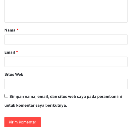
n
t
a
Nama
*
r
*
Email
*
Situs Web
Simpan nama, email, dan situs web saya pada peramban ini
untuk komentar saya berikutnya.