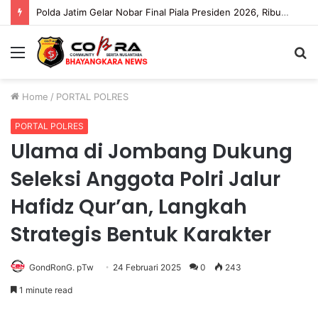
Polda Jatim Gelar Nobar Final Piala Presiden 2026, Ribuan Bonek Mania Dukung Persebaya dari Lapangan Mapolda
Menu
S
fo
Home
/
PORTAL POLRES
PORTAL POLRES
Ulama di Jombang Dukung
Seleksi Anggota Polri Jalur
Hafidz Qur’an, Langkah
Strategis Bentuk Karakter
GondRonG. pTw
24 Februari 2025
0
243
1 minute read