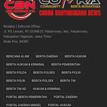
Redaksi | Editorial Office :
Jl. PG Lestari, RT.01/RW.07, Patianrowo, Kec. Patianrowo,
Kabupaten Nganjuk, Jawa Timur
Kode Pos: 64391
BENCANA ALAM
BERITA DAERAH
BERITA HUKUM
BERITA HUKUM & KRIMINAL
BERITA PEMERINTAH
BERITA POLDA
BERITA POLRES
BERITA POLRI
BERITA POLRI
BERITA POLSEK
BERITA TNI
BERITA TNI AD
HUKUM & KRIMINAL
PORTAL BERITA PEMERINTAH
PORTAL DAERAH
PORTAL DAERAH MINSEL
PORTAL HUKUM