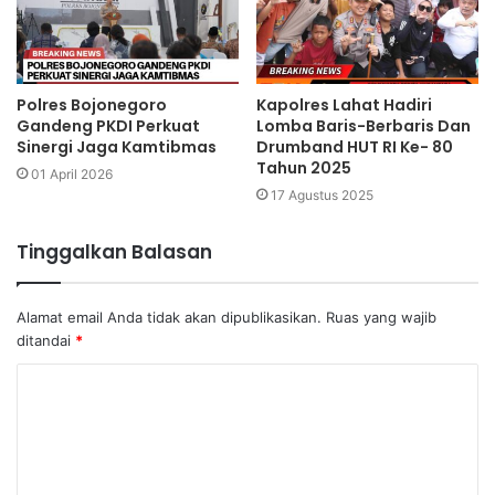
Polres Bojonegoro
Kapolres Lahat Hadiri
Gandeng PKDI Perkuat
Lomba Baris-Berbaris Dan
Sinergi Jaga Kamtibmas
Drumband HUT RI Ke- 80
Tahun 2025
01 April 2026
17 Agustus 2025
Tinggalkan Balasan
Alamat email Anda tidak akan dipublikasikan.
Ruas yang wajib
ditandai
*
K
o
m
e