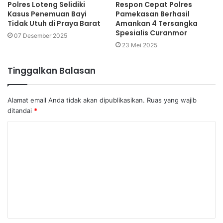
Polres Loteng Selidiki
Respon Cepat Polres
Kasus Penemuan Bayi
Pamekasan Berhasil
Tidak Utuh di Praya Barat
Amankan 4 Tersangka
Spesialis Curanmor
07 Desember 2025
23 Mei 2025
Tinggalkan Balasan
Alamat email Anda tidak akan dipublikasikan.
Ruas yang wajib
ditandai
*
K
o
m
e
n
t
a