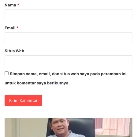
Nama
*
r
*
Email
*
Situs Web
Simpan nama, email, dan situs web saya pada peramban ini
untuk komentar saya berikutnya.
PT.BKI
P
Tegaskan
KA
Operasional
A