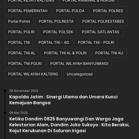
PORTAL KEJATI KALTENG
PORTAL KRIMINAL & HUKUM
PORTAL PEMERINTAH
PORTAL POLDA
PORTAL POLRES
Portal Polres
PORTAL POLRESTA
PORTAL POLRESTABES
PORTAL POLRI
PORTAL POLSEK
PORTAL SATLANTAS
PORTAL TNI
PORTAL TNI - AD
PORTAL TNI - POLRI
PORTAL TNI AL
PORTAL TNI AL & POLRI
PORTAL TNI AU
PORTAL TNI POLRI
PORTAL WILAYAH BANYUWANGI
PORTAL WILAYAH KALTENG
Uncategorized
08 November 2025
Kapolda Jatim : Sinergi Ulama dan Umara Kunci
Kemajuan Bangsa
09 Mei 2025
Ketika Dandim 0825 Banyuwangi Dan Warga Jaga
Kelestarian Alam, Dandim Joko Sukoyo : Kita Beraksi,
Rajut Kerukunan Di Saluran Irigasi