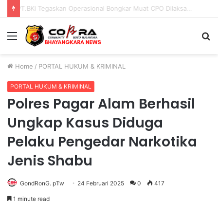
PENGGANTIAN KAPOLRI”KOMPETENSI ABSOLUT PRESIDEN”
Menu
S
fo
Home
/
PORTAL HUKUM & KRIMINAL
PORTAL HUKUM & KRIMINAL
Polres Pagar Alam Berhasil
Ungkap Kasus Diduga
Pelaku Pengedar Narkotika
Jenis Shabu
GondRonG. pTw
24 Februari 2025
0
417
1 minute read