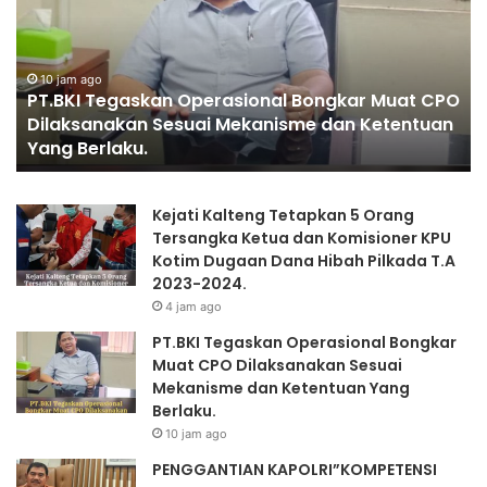
Bongkar
PR
Muat
CPO
Dilaksanakan
10 jam ago
PT.BKI Tegaskan Operasional Bongkar Muat CPO
Sesuai
Dilaksanakan Sesuai Mekanisme dan Ketentuan
Mekanisme
Yang Berlaku.
dan
Ketentuan
Yang
Kejati Kalteng Tetapkan 5 Orang
Berlaku.
Tersangka Ketua dan Komisioner KPU
Kotim Dugaan Dana Hibah Pilkada T.A
2023-2024.
4 jam ago
PT.BKI Tegaskan Operasional Bongkar
Muat CPO Dilaksanakan Sesuai
Mekanisme dan Ketentuan Yang
Berlaku.
10 jam ago
PENGGANTIAN KAPOLRI”KOMPETENSI