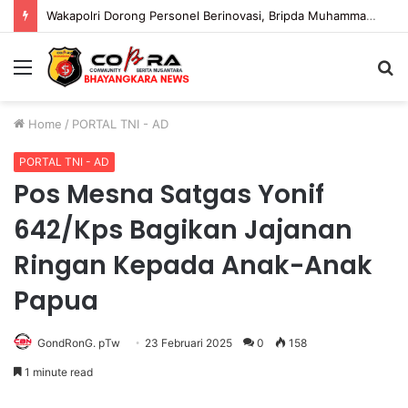
Wakapolri Dorong Personel Berinovasi, Bripda Muhammad Putra Aulia Jadi Contoh Nyata
Menu
S
fo
Home
/
PORTAL TNI - AD
PORTAL TNI - AD
Pos Mesna Satgas Yonif
642/Kps Bagikan Jajanan
Ringan Kepada Anak-Anak
Papua
GondRonG. pTw
23 Februari 2025
0
158
1 minute read