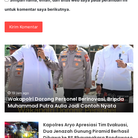
Simpan nama, email, dan situs web saya pada peramban ini
untuk komentar saya berikutnya.
Wakapolri
Po
Dorong
Pr
Personel
Te
Berinovasi,
Pe
Bripda
Ba
Muhammad
Pa
Putra
Ke
Aulia
Hu
19 jam ago
d
Wakapolri Dorong Personel Berinovasi, Bripda
Jadi
di
Muhammad Putra Aulia Jadi Contoh Nyata
Contoh
G
Nyata
Br
Kapolres Aryo Apresiasi Tim Evakuasi,
Dua Jenazah Gunung Piramid Berhasil
Dibawa ke RS Bhayangkara Bondowoso