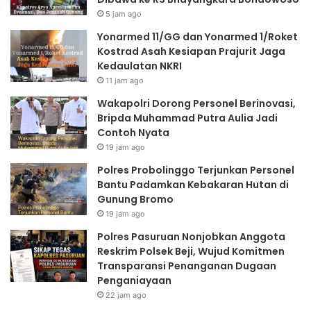
5 jam ago
Yonarmed 11/GG dan Yonarmed 1/Roket
Kostrad Asah Kesiapan Prajurit Jaga
Kedaulatan NKRI
11 jam ago
Wakapolri Dorong Personel Berinovasi,
Bripda Muhammad Putra Aulia Jadi
Contoh Nyata
19 jam ago
Polres Probolinggo Terjunkan Personel
Bantu Padamkan Kebakaran Hutan di
Gunung Bromo
19 jam ago
Polres Pasuruan Nonjobkan Anggota
Reskrim Polsek Beji, Wujud Komitmen
Transparansi Penanganan Dugaan
Penganiayaan
22 jam ago