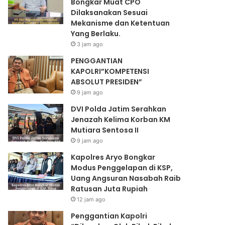
Bongkar Muat CPO
Dilaksanakan Sesuai
Mekanisme dan Ketentuan
Yang Berlaku.
3 jam ago
PENGGANTIAN
KAPOLRI”KOMPETENSI
ABSOLUT PRESIDEN”
9 jam ago
DVI Polda Jatim Serahkan
Jenazah Kelima Korban KM
Mutiara Sentosa II
9 jam ago
Kapolres Aryo Bongkar
Modus Penggelapan di KSP,
Uang Angsuran Nasabah Raib
Ratusan Juta Rupiah
12 jam ago
Penggantian Kapolri