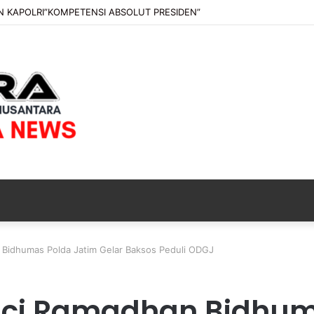
im Serahkan Jenazah Kelima Korban KM Mutiara Sentosa II
Bidhumas Polda Jatim Gelar Baksos Peduli ODGJ
ci Ramadhan Bidhum