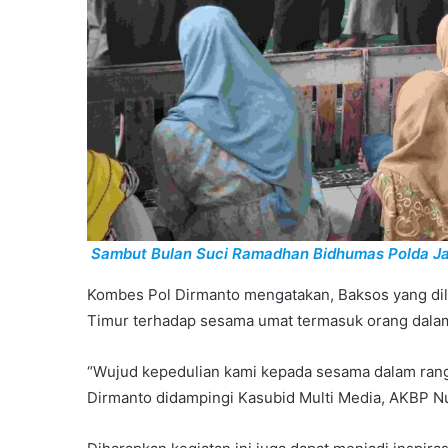
Sambut Bulan Suci Ramadhan Bidhumas Polda Ja
Kombes Pol Dirmanto mengatakan, Baksos yang dil
Timur terhadap sesama umat termasuk orang dala
“Wujud kepedulian kami kepada sesama dalam ran
Dirmanto didampingi Kasubid Multi Media, AKBP Nu