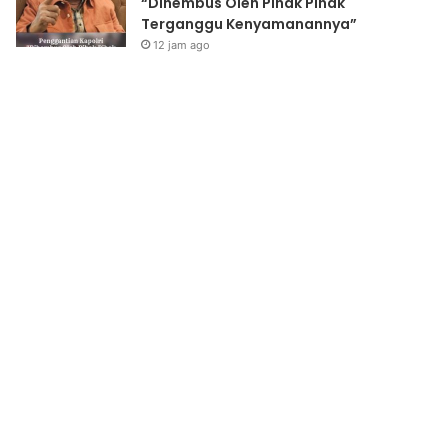
“Dihembus Oleh Pihak Pihak
Terganggu Kenyamanannya”
12 jam ago