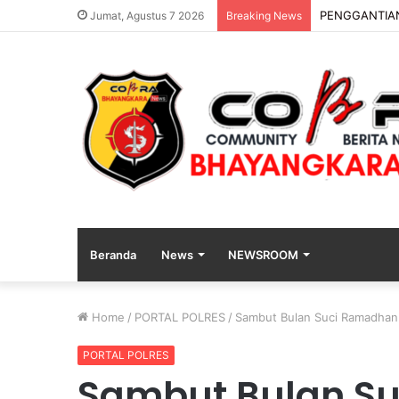
DVI Polda Jat
Jumat, Agustus 7 2026
Breaking News
Beranda
News
NEWSROOM
Home
/
PORTAL POLRES
/
Sambut Bulan Suci Ramadhan 
PORTAL POLRES
Sambut Bulan Su