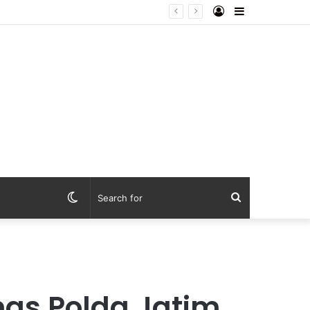
Log
Sidebar
In
Switch
Search
skin
for
as Polda Jatim