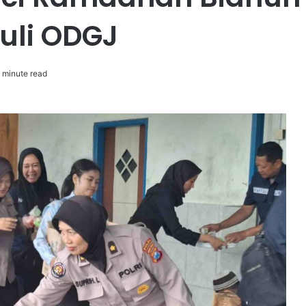
uli ODGJ
 minute read
PENGGANTIAN
KAPOLRI”KOMPETENSI
ABSOLUT
PRESIDEN”
sional
9 jam ago
aksanakan
PENGGANTIAN
 Ketentuan
KAPOLRI”KOMPETENSI ABSOLUT
PRESIDEN”