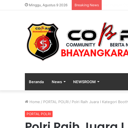
Polres Lumaj
Minggu, Agustus 9 2026
Breaking News
Beranda
News
NEWSROOM
Home
/
PORTAL POLRI
/
Polri Raih Juara I Kategori B
PORTAL POLRI
Polri Raih Juara 