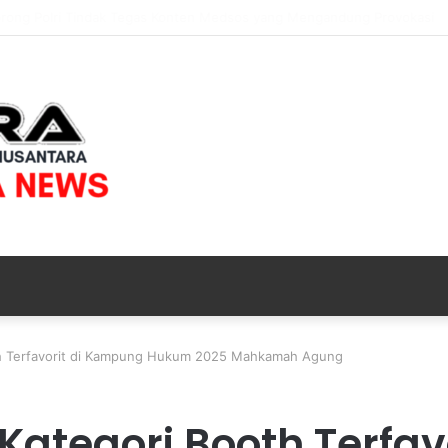
ang Kunci Pergerakan Api di Ranupani Antisipasi Karhutla TNBTS Meluas
ooth Terfavorit di Kampung Hukum 2025 Mahkamah Agung
I Kategori Booth Terf