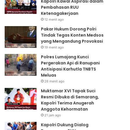
Kapolri Kawal Aspirasi dalam
Pembahasan RUU
Ketenagakerjaan
12 menit ago
Pakar Hukum Dorong Polri
Tindak Tegas Konten Medsos
yang Mengandung Provokasi
19 menit ago
Polres Lumajang Kunci
Pergerakan Api di Ranupani
Antisipasi Karhutla TNBTS
Meluas
26 menit ago
Muktamar XVI Tapak Suci
Resmi Dibuka di Semarang,
Kapolri Terima Anugerah
Anggota Kehormatan
21 jam ago
Kapolri Dukung Dialog