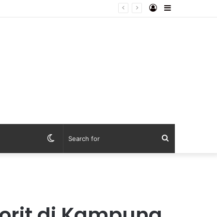
Log
Sidebar
In
Switch
Search
skin
for
avorit di Kampung