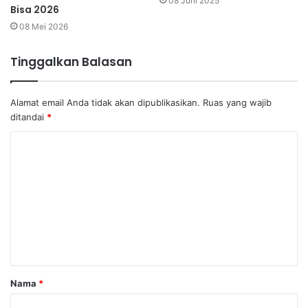
08 Juni 2025
Bisa 2026
08 Mei 2026
Tinggalkan Balasan
Alamat email Anda tidak akan dipublikasikan.
Ruas yang wajib
ditandai
*
K
o
m
e
n
t
a
Nama
*
r
*