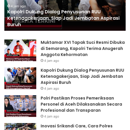
Siap
Ac
4 jam ago
Kapolri Dukung Dialog Penyusunan RUU
Jadi
Di
Ketenagakerjaan, Siap Jadi Jembatan Aspirasi
Jembatan
Se
Buruh
Aspirasi
Pr
Buruh
da
Tr
Muktamar XVI Tapak Suci Resmi Dibuka
di Semarang, Kapolri Terima Anugerah
Anggota Kehormatan
4 jam ago
Kapolri Dukung Dialog Penyusunan RUU
Ketenagakerjaan, Siap Jadi Jembatan
Aspirasi Buruh
4 jam ago
Polri Pastikan Proses Pemeriksaan
Personel di Aceh Dilaksanakan Secara
Profesional dan Transparan
4 jam ago
Inovasi Srikandi Care, Cara Polres