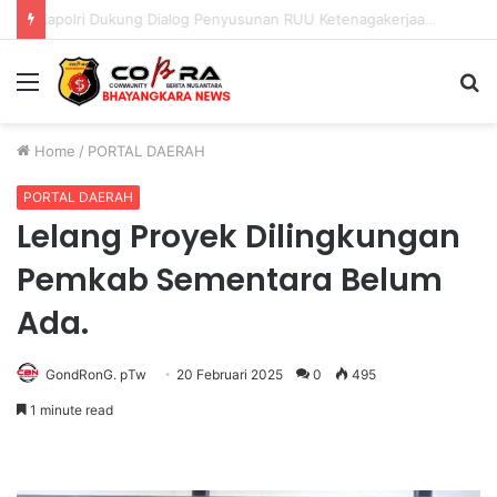
Polri Pastikan Proses Pemeriksaan Personel di Aceh Dilaksanakan Secara Profesional dan Transparan
Menu
S
fo
Home
/
PORTAL DAERAH
PORTAL DAERAH
Lelang Proyek Dilingkungan
Pemkab Sementara Belum
Ada.
GondRonG. pTw
20 Februari 2025
0
495
1 minute read