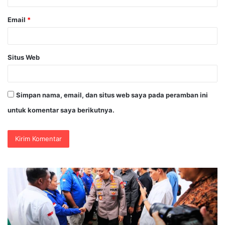
Email
*
Situs Web
Simpan nama, email, dan situs web saya pada peramban ini
untuk komentar saya berikutnya.
Kapolri
Po
Dukung
Pa
Dialog
Pr
Penyusunan
Pe
RUU
Pe
Ketenagakerjaan,
di