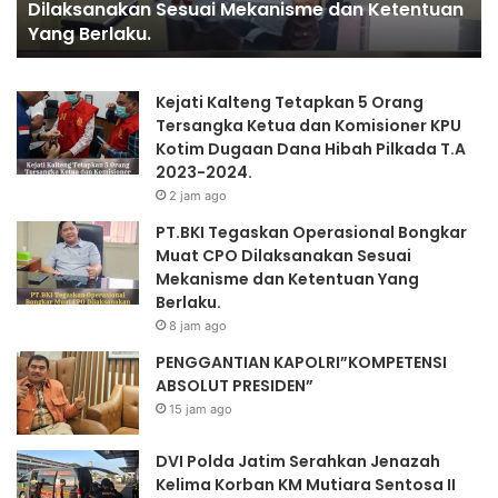
PENGGANTIAN KAPOLRI”KOMPETENSI ABSOLUT
Mu
PRESIDEN”
Se
II
Kejati Kalteng Tetapkan 5 Orang
Tersangka Ketua dan Komisioner KPU
Kotim Dugaan Dana Hibah Pilkada T.A
2023-2024.
2 jam ago
PT.BKI Tegaskan Operasional Bongkar
Muat CPO Dilaksanakan Sesuai
Mekanisme dan Ketentuan Yang
Berlaku.
8 jam ago
PENGGANTIAN KAPOLRI”KOMPETENSI
ABSOLUT PRESIDEN”
15 jam ago
DVI Polda Jatim Serahkan Jenazah
Kelima Korban KM Mutiara Sentosa II