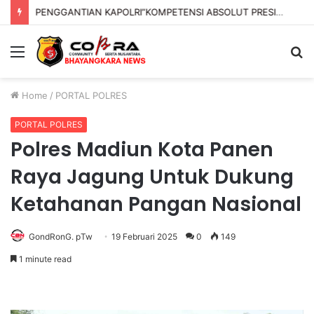
PENGGANTIAN KAPOLRI”KOMPETENSI ABSOLUT PRESIDEN”
Menu
S
fo
Home
/
PORTAL POLRES
PORTAL POLRES
Polres Madiun Kota Panen
Raya Jagung Untuk Dukung
Ketahanan Pangan Nasional
GondRonG. pTw
19 Februari 2025
0
149
1 minute read