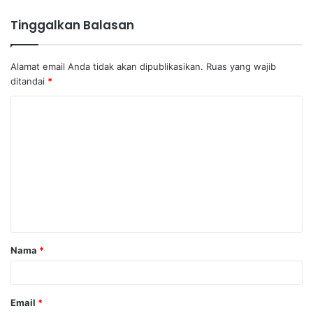
Tinggalkan Balasan
Alamat email Anda tidak akan dipublikasikan.
Ruas yang wajib
ditandai
*
K
o
m
e
n
t
a
Nama
*
r
*
Email
*