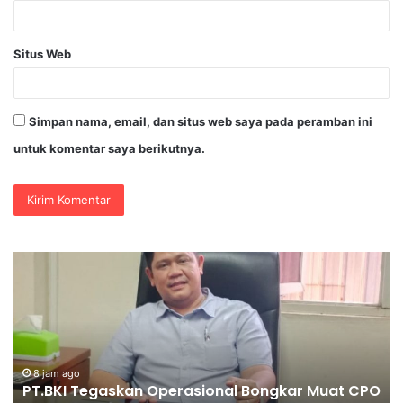
Situs Web
Simpan nama, email, dan situs web saya pada peramban ini
untuk komentar saya berikutnya.
PENGGANTIAN
DV
KAPOLRI”KOMPETENSI
Po
ABSOLUT
Ja
PRESIDEN”
Se
Je
Ke
Ko
O
K
15 jam ago