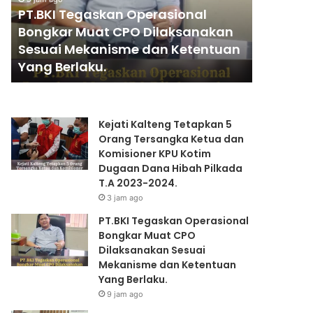
I
A
PT.BKI Tegaskan Operasional
15 jam ago
T
N
Bongkar Muat CPO Dilaksanakan
PENGGA
e
T
Sesuai Mekanisme dan Ketentuan
KAPOLRI
g
I
Yang Berlaku.
PRESIDE
a
A
s
N
k
K
a
A
Kejati Kalteng Tetapkan 5
n
P
Orang Tersangka Ketua dan
O
O
Komisioner KPU Kotim
p
L
Dugaan Dana Hibah Pilkada
e
R
T.A 2023-2024.
r
I
3 jam ago
a
”
s
K
PT.BKI Tegaskan Operasional
i
O
Bongkar Muat CPO
o
M
Dilaksanakan Sesuai
n
P
Mekanisme dan Ketentuan
a
E
Yang Berlaku.
l
T
9 jam ago
B
E