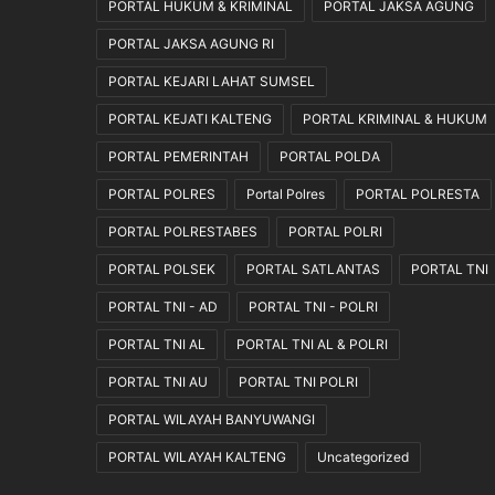
PORTAL HUKUM & KRIMINAL
PORTAL JAKSA AGUNG
a
n
PORTAL JAKSA AGUNG RI
J
PORTAL KEJARI LAHAT SUMSEL
u
t
PORTAL KEJATI KALTENG
PORTAL KRIMINAL & HUKUM
a
R
PORTAL PEMERINTAH
PORTAL POLDA
u
PORTAL POLRES
Portal Polres
PORTAL POLRESTA
p
i
PORTAL POLRESTABES
PORTAL POLRI
a
PORTAL POLSEK
PORTAL SATLANTAS
PORTAL TNI
h
PORTAL TNI - AD
PORTAL TNI - POLRI
PORTAL TNI AL
PORTAL TNI AL & POLRI
PORTAL TNI AU
PORTAL TNI POLRI
PORTAL WILAYAH BANYUWANGI
PORTAL WILAYAH KALTENG
Uncategorized