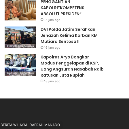
PENGGANTIAN
o
N
KAPOLRI”KOMPETENSI
n
S
ABSOLUT PRESIDEN”
g
I
k
A
15 jam ago
a
B
DVI Polda Jatim Serahkan
r
S
Jenazah Kelima Korban KM
M
O
Mutiara Sentosa II
u
L
16 jam ago
a
U
t
T
Kapolres Aryo Bongkar
C
P
Modus Penggelapan di KSP,
P
R
Uang Angsuran Nasabah Raib
O
E
Ratusan Juta Rupiah
D
S
18 jam ago
i
I
l
D
a
E
k
N
s
”
a
n
BERITA WILAYAH DAERAH MANADO
a