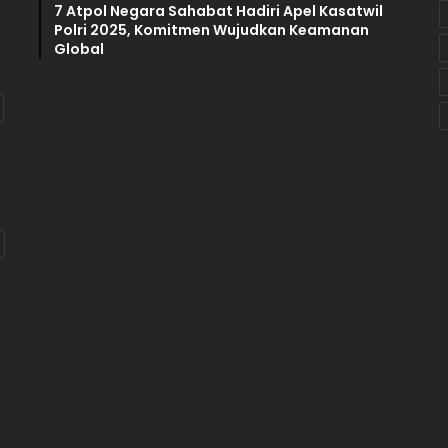
7 Atpol Negara Sahabat Hadiri Apel Kasatwil
a
Polri 2025, Komitmen Wujudkan Keamanan
n
Global
a
H
i
b
a
h
P
i
l
k
a
d
a
T
.
A
2
0
2