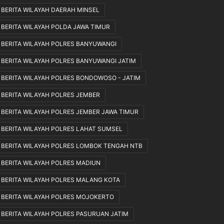
BERITA WILAYAH DAERAH MINSEL
k
a
BERITA WILAYAH POLDA JAWA TIMUR
n
S
BERITA WILAYAH POLRES BANYUWANGI
e
BERITA WILAYAH POLRES BANYUWANGI JATIM
s
u
BERITA WILAYAH POLRES BONDOWOSO - JATIM
a
i
BERITA WILAYAH POLRES JEMBER
M
BERITA WILAYAH POLRES JEMBER JAWA TIMUR
e
k
BERITA WILAYAH POLRES LAHAT SUMSEL
a
BERITA WILAYAH POLRES LOMBOK TENGAH NTB
n
i
BERITA WILAYAH POLRES MADIUN
s
m
BERITA WILAYAH POLRES MALANG KOTA
e
BERITA WILAYAH POLRES MOJOKERTO
d
a
BERITA WILAYAH POLRES PASURUAN JATIM
n