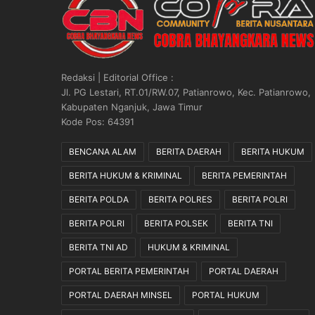
s
u
r
a
n
Redaksi | Editorial Office :
N
Jl. PG Lestari, RT.01/RW.07, Patianrowo, Kec. Patianrowo,
a
Kabupaten Nganjuk, Jawa Timur
s
Kode Pos: 64391
a
b
BENCANA ALAM
BERITA DAERAH
BERITA HUKUM
a
BERITA HUKUM & KRIMINAL
BERITA PEMERINTAH
h
R
BERITA POLDA
BERITA POLRES
BERITA POLRI
a
i
BERITA POLRI
BERITA POLSEK
BERITA TNI
b
BERITA TNI AD
HUKUM & KRIMINAL
R
a
PORTAL BERITA PEMERINTAH
PORTAL DAERAH
t
u
PORTAL DAERAH MINSEL
PORTAL HUKUM
s