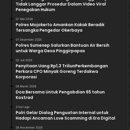
Tidak Langgar Prosedur Dalam Video Viral
s
Penegakan Hukum
i
o
07 Mei 2026
Polres Mojokerto Amankan Kakak Beradik
n
Tersangka Pengedar Okerbaya
e
r
01 Desember 2025
K
Polres Sumenep Salurkan Bantuan Air Bersih
P
untuk Warga Desa Pinggirpapas
U
02 Juli 2025
K
Penyitaan Uang Rp1,3 TriliunPerkembangan
o
Perkara CPO Minyak Goreng Terdakwa
t
Korporasi
i
m
06 Maret 2026
D
Doa Bersama Untuk Pengabdian 65 tahun
Kostrad
u
g
3 hari ago
a
Polri Gelar Dialog Penguatan Internal untuk
a
Hadapi Ancaman Love Scamming di Era Digital
n
D
26 November 2025