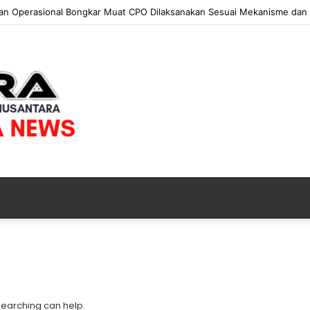
an Operasional Bongkar Muat CPO Dilaksanakan Sesuai Mekanisme dan 
K
e
j
a
 searching can help.
t
3 jam ago