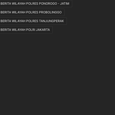
K
BERITA WILAYAH POLRES PONOROGO - JATIM
e
BERITA WILAYAH POLRES PROBOLINGGO
t
e
BERITA WILAYAH POLRES TANJUNGPERAK
n
BERITA WILAYAH POLRI JAKARTA
t
u
a
n
Y
a
n
g
B
e
r
l
a
k
u
.