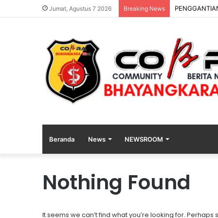
PENGGANTIAN
Jumat, Agustus 7 2026
Breaking News
Beranda
News
NEWSROOM
Nothing Found
P
e
n
g
It seems we can’t find what you’re looking for. Perhaps
g