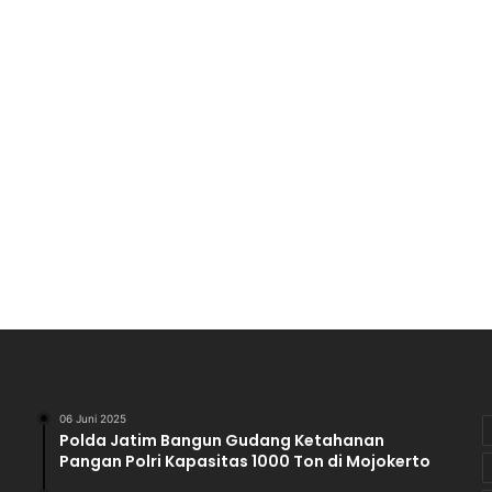
o
n
g
k
a
r
M
u
a
t
C
P
O
D
i
l
a
k
06 Juni 2025
s
Polda Jatim Bangun Gudang Ketahanan
a
Pangan Polri Kapasitas 1000 Ton di Mojokerto
n
a