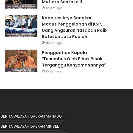
Mutiara Sentosa II
N
a
S
h
12 jam ago
I
K
Kapolres Aryo Bongkar
A
e
Modus Penggelapan di KSP,
B
l
Uang Angsuran Nasabah Raib
S
i
Ratusan Juta Rupiah
O
m
15 jam ago
L
a
U
K
Penggantian Kapolri
T
o
“Dihembus Oleh Pihak Pihak
P
r
Terganggu Kenyamanannya”
R
b
15 jam ago
E
a
S
n
I
K
D
M
E
M
N
u
”
t
BERITA WILAYAH DAERAH MANADO
i
BERITA WILAYAH DAERAH MINSEL
a
r