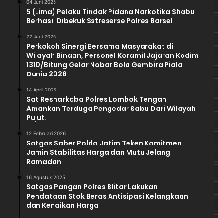
04 Juni 2025
k
5 (Lima) Pelaku Tindak Pidana Narkotika Shabu
Berhasil Dibekuk Sstreserse Polres Barsel
a
n
22 Juni 2026
S
Perkokoh Sinergi Bersama Masyarakat di
e
Wilayah Binaan, Personel Koramil Jajaran Kodim
s
1310/Bitung Gelar Nobar Bola Gembira Piala
u
Dunia 2026
a
14 April 2025
i
Sat Resnarkoba Polres Lombok Tengah
M
Amankan Terduga Pengedar Sabu Dari Wilayah
e
Pujut.‎
k
a
12 Februari 2026
Satgas Saber Polda Jatim Teken Komitmen,
n
Jamin Stabilitas Harga dan Mutu Jelang
i
Ramadan
s
m
16 Agustus 2025
e
Satgas Pangan Polres Blitar Lakukan
d
Pendataan Stok Beras Antisipasi Kelangkaan
a
dan Kenaikan Harga
n