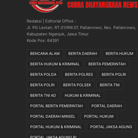
g
u
K
Redaksi | Editorial Office :
e
Jl. PG Lestari, RT.01/RW.07, Patianrowo, Kec. Patianrowo,
n
Kabupaten Nganjuk, Jawa Timur
y
Kode Pos: 64391
a
m
BENCANA ALAM
BERITA DAERAH
BERITA HUKUM
a
BERITA HUKUM & KRIMINAL
BERITA PEMERINTAH
n
a
BERITA POLDA
BERITA POLRES
BERITA POLRI
n
n
BERITA POLRI
BERITA POLSEK
BERITA TNI
y
BERITA TNI AD
HUKUM & KRIMINAL
a
”
PORTAL BERITA PEMERINTAH
PORTAL DAERAH
PORTAL DAERAH MINSEL
PORTAL HUKUM
PORTAL HUKUM & KRIMINAL
PORTAL JAKSA AGUNG
PORTAL JAKSA AGUNG RI