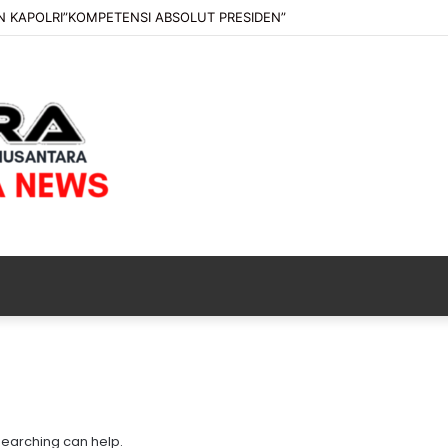
 KAPOLRI”KOMPETENSI ABSOLUT PRESIDEN”
P
T
.
B
 searching can help.
K
6 jam ago