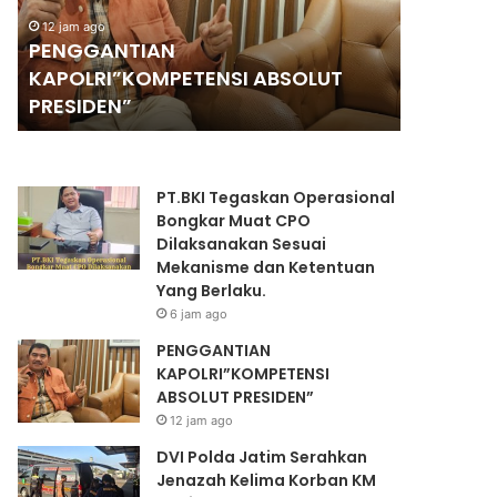
A
l
12 jam ago
12 jam ago
N
d
PENGGANTIAN
DVI Pol
T
a
KAPOLRI”KOMPETENSI ABSOLUT
Jenazah
I
J
PRESIDEN”
Mutiara 
A
a
N
t
K
i
A
m
PT.BKI Tegaskan Operasional
P
S
Bongkar Muat CPO
O
e
Dilaksanakan Sesuai
L
r
Mekanisme dan Ketentuan
R
a
Yang Berlaku.
I
h
6 jam ago
”
k
K
a
PENGGANTIAN
O
n
KAPOLRI”KOMPETENSI
M
J
ABSOLUT PRESIDEN”
P
e
12 jam ago
E
n
DVI Polda Jatim Serahkan
T
a
Jenazah Kelima Korban KM
E
z