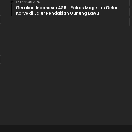
17 Februari 2026
K
Gerakan Indonesia ASRI : Polres Magetan Gelar
e
Korve di Jalur Pendakian Gunung Lawu
t
e
n
t
u
a
n
Y
a
n
g
B
e
r
l
a
k
u
.