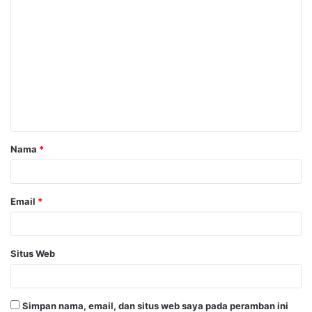
K
o
m
e
n
t
a
Nama
*
r
*
Email
*
Situs Web
Simpan nama, email, dan situs web saya pada peramban ini