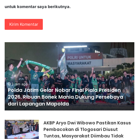
untuk komentar saya berikutnya.
Polda
Po
Jatim
Bli
Gelar
Ko
Nobar
Ge
Final
Ge
Piala
Pa
Presiden
Mu
2 jam ago
Polda Jatim Gelar Nobar Final Piala Presiden
2026,
Sa
2026, Ribuan Bonek Mania Dukung Persebaya
Ribuan
H
dari Lapangan Mapolda
Bonek
Ke
Mania
RI
Dukung
ke
AKBP Aryo Dwi Wibowo Pastikan Kasus
Persebaya
81
Pembacokan di Tlogosari Diusut
dari
Tuntas, Masyarakat Diimbau Tidak
Lapangan