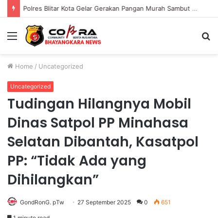
Polres Blitar Kota Gelar Gerakan Pangan Murah Sambut HUT Kemerdekaan RI ke-81
Menu
S
fo
Home
/
Uncategorized
Uncategorized
Tudingan Hilangnya Mobil
Dinas Satpol PP Minahasa
Selatan Dibantah, Kasatpol
PP: “Tidak Ada yang
Dihilangkan”
GondRonG. pTw
27 September 2025
0
651
1 minute read