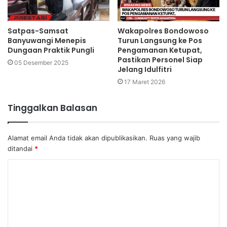
Satpas-Samsat
Wakapolres Bondowoso
Banyuwangi Menepis
Turun Langsung ke Pos
Dungaan Praktik Pungli
Pengamanan Ketupat,
Pastikan Personel Siap
05 Desember 2025
Jelang Idulfitri
17 Maret 2026
Tinggalkan Balasan
Alamat email Anda tidak akan dipublikasikan.
Ruas yang wajib
ditandai
*
K
o
m
e