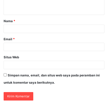
n
t
a
Nama
*
r
*
Email
*
Situs Web
Simpan nama, email, dan situs web saya pada peramban ini
untuk komentar saya berikutnya.