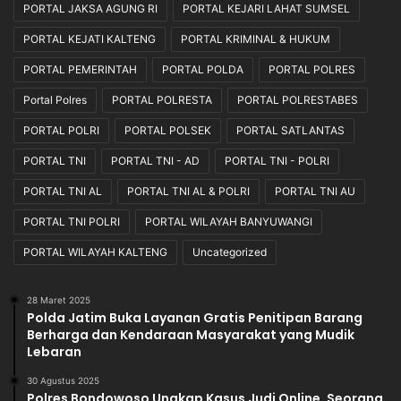
PORTAL JAKSA AGUNG RI
PORTAL KEJARI LAHAT SUMSEL
PORTAL KEJATI KALTENG
PORTAL KRIMINAL & HUKUM
PORTAL PEMERINTAH
PORTAL POLDA
PORTAL POLRES
Portal Polres
PORTAL POLRESTA
PORTAL POLRESTABES
PORTAL POLRI
PORTAL POLSEK
PORTAL SATLANTAS
PORTAL TNI
PORTAL TNI - AD
PORTAL TNI - POLRI
PORTAL TNI AL
PORTAL TNI AL & POLRI
PORTAL TNI AU
PORTAL TNI POLRI
PORTAL WILAYAH BANYUWANGI
PORTAL WILAYAH KALTENG
Uncategorized
28 Maret 2025
Polda Jatim Buka Layanan Gratis Penitipan Barang
Berharga dan Kendaraan Masyarakat yang Mudik
Lebaran
30 Agustus 2025
Polres Bondowoso Ungkap Kasus Judi Online, Seorang