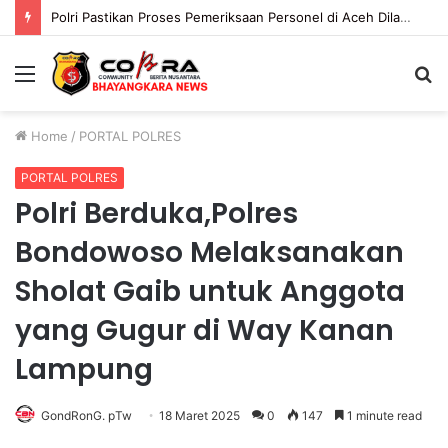
Polri Pastikan Proses Pemeriksaan Personel di Aceh Dilaksanakan Secara Profesional dan Transparan
Menu
S
fo
Home
/
PORTAL POLRES
PORTAL POLRES
Polri Berduka,Polres
Bondowoso Melaksanakan
Sholat Gaib untuk Anggota
yang Gugur di Way Kanan
Lampung
GondRonG. pTw
18 Maret 2025
0
147
1 minute read