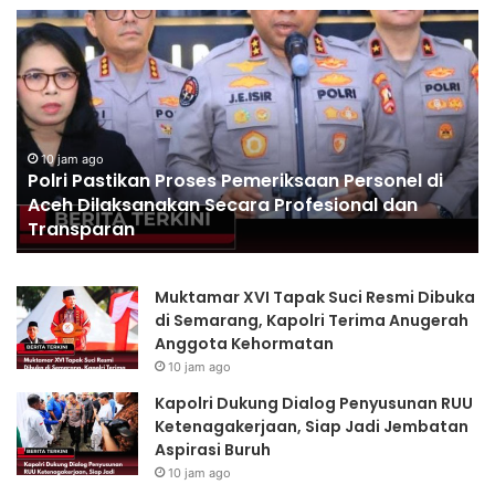
Polri
In
Pastikan
Sr
Proses
Ca
Pemeriksaan
Ca
Personel
Po
di
La
Aceh
De
10 jam ago
Polri Pastikan Proses Pemeriksaan Personel di
Dilaksanakan
Dir
Aceh Dilaksanakan Secara Profesional dan
Secara
ke
Transparan
Profesional
Ma
dan
Transparan
Muktamar XVI Tapak Suci Resmi Dibuka
di Semarang, Kapolri Terima Anugerah
Anggota Kehormatan
10 jam ago
Kapolri Dukung Dialog Penyusunan RUU
Ketenagakerjaan, Siap Jadi Jembatan
Aspirasi Buruh
10 jam ago