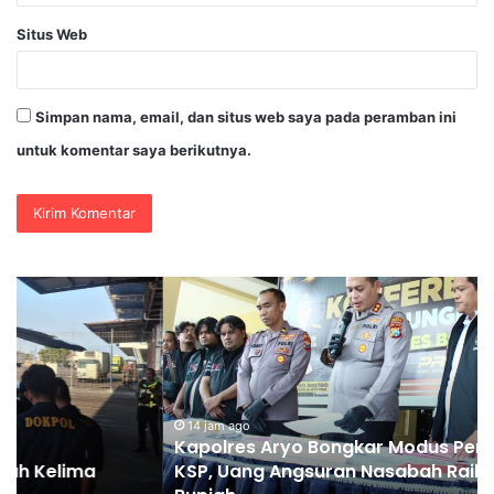
Situs Web
Simpan nama, email, dan situs web saya pada peramban ini
untuk komentar saya berikutnya.
Kapolres
Pe
Aryo
Ka
Bongkar
“D
Modus
Ol
Penggelapan
Pi
di
Pi
KSP,
Te
14 jam ago
Kapolres Aryo Bongkar Modus Penggelapan di
Uang
Ke
KSP, Uang Angsuran Nasabah Raib Ratusan Juta
Angsuran