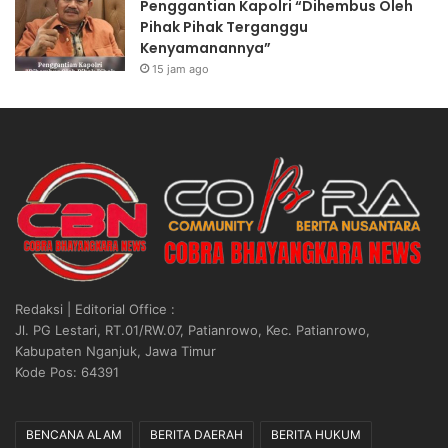
Penggantian Kapolri “Dihembus Oleh
Pihak Pihak Terganggu
Kenyamanannya”
15 jam ago
Redaksi | Editorial Office :
Jl. PG Lestari, RT.01/RW.07, Patianrowo, Kec. Patianrowo,
Kabupaten Nganjuk, Jawa Timur
Kode Pos: 64391
BENCANA ALAM
BERITA DAERAH
BERITA HUKUM