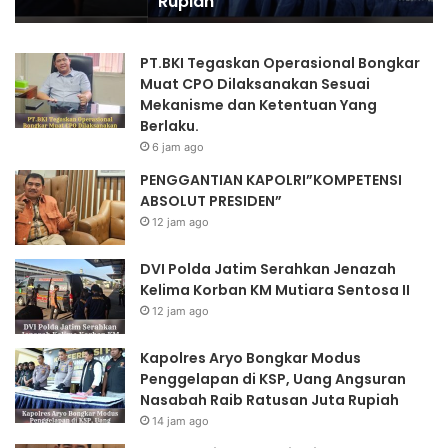
Rupiah
Nasabah
Raib
Ratusan
PT.BKI Tegaskan Operasional Bongkar
Juta
Muat CPO Dilaksanakan Sesuai
Rupiah
Mekanisme dan Ketentuan Yang
Berlaku.
6 jam ago
PENGGANTIAN KAPOLRI”KOMPETENSI
ABSOLUT PRESIDEN”
12 jam ago
DVI Polda Jatim Serahkan Jenazah
Kelima Korban KM Mutiara Sentosa II
12 jam ago
Kapolres Aryo Bongkar Modus
Penggelapan di KSP, Uang Angsuran
Nasabah Raib Ratusan Juta Rupiah
14 jam ago