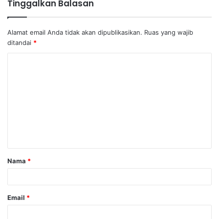
Tinggalkan Balasan
Alamat email Anda tidak akan dipublikasikan.
Ruas yang wajib
ditandai
*
K
o
m
e
n
t
a
Nama
*
r
*
Email
*