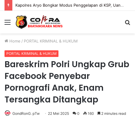
Kapolres Aryo Bongkar Modus Penggelapan di KSP, Uang Angsuran Nasabah Raib Ratusan Juta Rupiah
Menu
S
fo
Home
/
PORTAL KRIMINAL & HUKUM
PORTAL KRIMINAL & HUKUM
Bareskrim Polri Ungkap Grub
Facebook Penyebar
Pornografi Anak, Enam
Tersangka Ditangkap
GondRonG. pTw
22 Mei 2025
0
160
2 minutes read