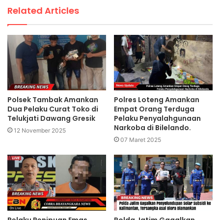
Related Articles
Polsek Tambak Amankan
Polres Loteng Amankan
Dua Pelaku Curat Toko di
Empat Orang Terduga
Telukjati Dawang Gresik
Pelaku Penyalahgunaan
Narkoba di Bilelando.
12 November 2025
07 Maret 2025
Pelaku Penipuan Emas
Polda Jatim Gagalkan