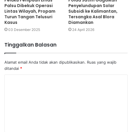
Palsu Dibekuk Operasi
Penyelundupan Solar
Lintas Wilayah, Propam
Subsidi ke Kalimantan,
Turun Tangan Telusuri
Tersangka Asal Blora
Kasus
Diamankan
03 Desember 2025
24 April 2026
Tinggalkan Balasan
Alamat email Anda tidak akan dipublikasikan.
Ruas yang wajib
ditandai
*
K
o
m
e
n
t
a