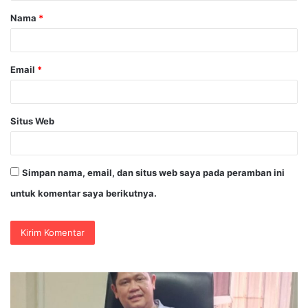
Nama
*
r
*
Email
*
Situs Web
Simpan nama, email, dan situs web saya pada peramban ini
untuk komentar saya berikutnya.
PT.BKI
P
Tegaskan
KA
Operasional
A