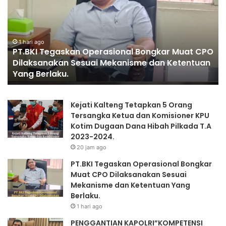
Bongkar
PR
Muat
CPO
Dilaksanakan
1 hari ago
PT.BKI Tegaskan Operasional Bongkar Muat CPO
Sesuai
Dilaksanakan Sesuai Mekanisme dan Ketentuan
Mekanisme
Yang Berlaku.
dan
Ketentuan
Yang
Kejati Kalteng Tetapkan 5 Orang
Berlaku.
Tersangka Ketua dan Komisioner KPU
Kotim Dugaan Dana Hibah Pilkada T.A
2023-2024.
20 jam ago
PT.BKI Tegaskan Operasional Bongkar
Muat CPO Dilaksanakan Sesuai
Mekanisme dan Ketentuan Yang
Berlaku.
1 hari ago
PENGGANTIAN KAPOLRI”KOMPETENSI