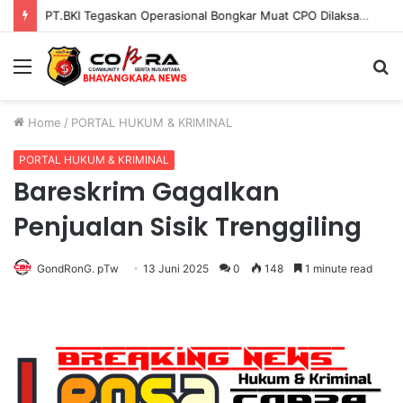
PENGGANTIAN KAPOLRI”KOMPETENSI ABSOLUT PRESIDEN”
Menu
S
fo
Home
/
PORTAL HUKUM & KRIMINAL
PORTAL HUKUM & KRIMINAL
Bareskrim Gagalkan
Penjualan Sisik Trenggiling
GondRonG. pTw
13 Juni 2025
0
148
1 minute read