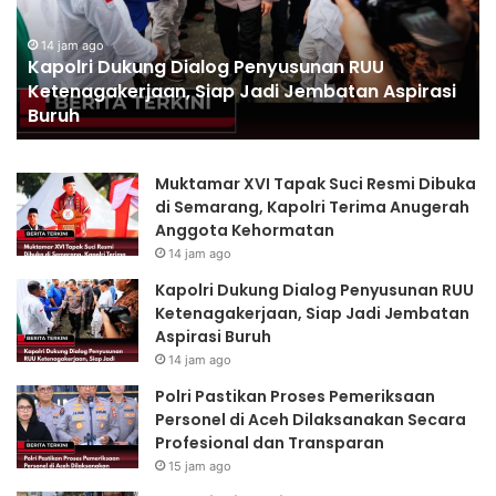
di
Aceh
15 jam ago
UU
Polri Pastikan Proses Pemeriksaan Person
Dilaksanakan
 Aspirasi
Aceh Dilaksanakan Secara Profesional d
Secara
Transparan
Profesional
dan
Transparan
Muktamar XVI Tapak Suci Resmi Dibuka
di Semarang, Kapolri Terima Anugerah
Anggota Kehormatan
14 jam ago
Kapolri Dukung Dialog Penyusunan RUU
Ketenagakerjaan, Siap Jadi Jembatan
Aspirasi Buruh
14 jam ago
Polri Pastikan Proses Pemeriksaan
Personel di Aceh Dilaksanakan Secara
Profesional dan Transparan
15 jam ago