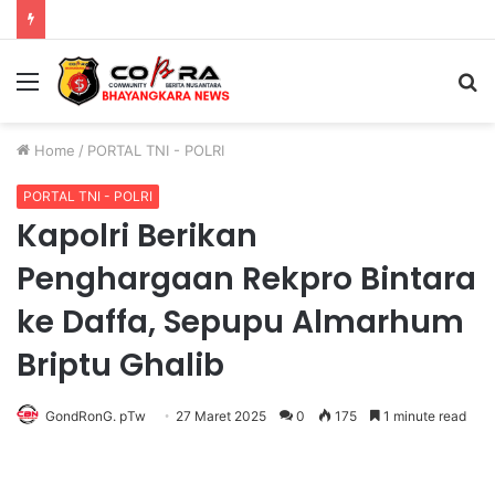
Polri Pastikan Proses Pemeriksaan Personel di Aceh Dilaksanakan Secara Profesional dan Transparan
Menu
S
fo
Home
/
PORTAL TNI - POLRI
PORTAL TNI - POLRI
Kapolri Berikan
Penghargaan Rekpro Bintara
ke Daffa, Sepupu Almarhum
Briptu Ghalib
GondRonG. pTw
27 Maret 2025
0
175
1 minute read