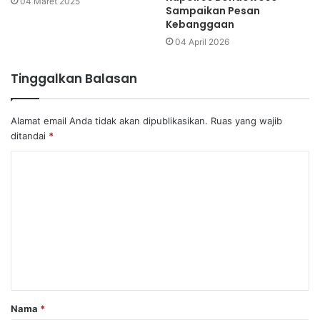
04 Maret 2025
Sampaikan Pesan
Kebanggaan
04 April 2026
Tinggalkan Balasan
Alamat email Anda tidak akan dipublikasikan.
Ruas yang wajib
ditandai
*
K
o
m
e
n
t
a
Nama
*
r