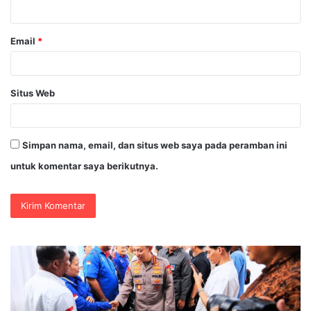
*
Email
*
Situs Web
Simpan nama, email, dan situs web saya pada peramban ini
untuk komentar saya berikutnya.
Polri
Pastikan
Proses
Pemeriksaan
Personel