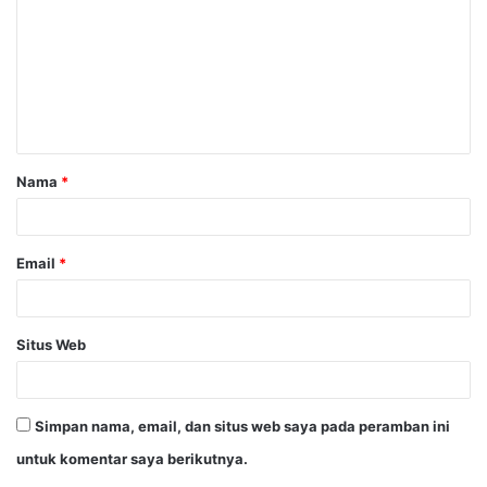
m
e
n
t
a
Nama
*
r
*
Email
*
Situs Web
Simpan nama, email, dan situs web saya pada peramban ini
untuk komentar saya berikutnya.