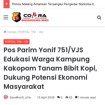
Gelar Piramida, AKBP Yenni Ajak Media Sinergi Jaga Kondusivitas Bojonegoro
Menu
S
fo
Home
/
PORTAL TNI - AD
PORTAL TNI - AD
Pos Parim Yonif 751/VJS
Edukasi Warga Kampung
Kakopom Tanam Bibit Kopi,
Dukung Potensi Ekonomi
Masyarakat
GondRonG. pTw
15 April 2026
0
63
1 minute read