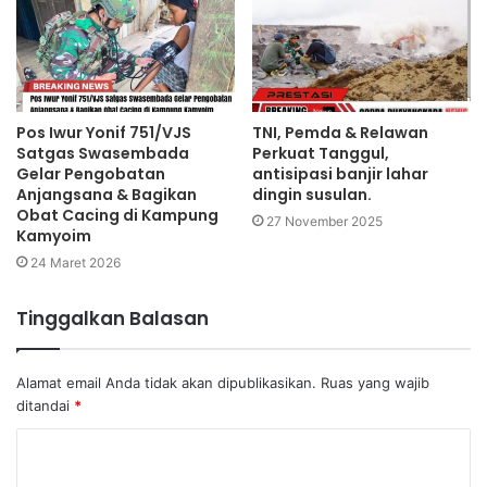
Pos Iwur Yonif 751/VJS
TNI, Pemda & Relawan
Satgas Swasembada
Perkuat Tanggul,
Gelar Pengobatan
antisipasi banjir lahar
Anjangsana & Bagikan
dingin susulan.
Obat Cacing di Kampung
27 November 2025
Kamyoim
24 Maret 2026
Tinggalkan Balasan
Alamat email Anda tidak akan dipublikasikan.
Ruas yang wajib
ditandai
*
K
o