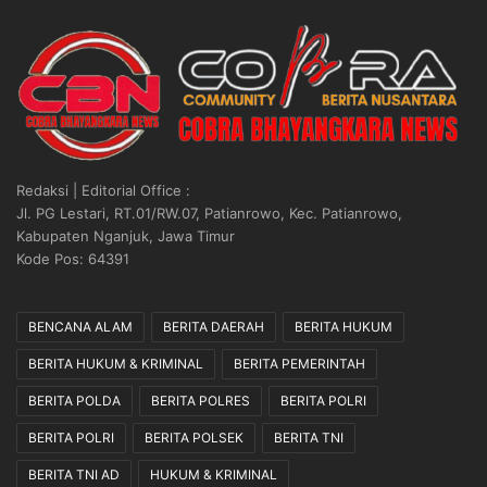
Redaksi | Editorial Office :
Jl. PG Lestari, RT.01/RW.07, Patianrowo, Kec. Patianrowo,
Kabupaten Nganjuk, Jawa Timur
Kode Pos: 64391
BENCANA ALAM
BERITA DAERAH
BERITA HUKUM
BERITA HUKUM & KRIMINAL
BERITA PEMERINTAH
BERITA POLDA
BERITA POLRES
BERITA POLRI
BERITA POLRI
BERITA POLSEK
BERITA TNI
BERITA TNI AD
HUKUM & KRIMINAL