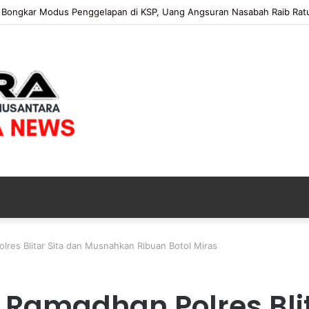
 Bongkar Modus Penggelapan di KSP, Uang Angsuran Nasabah Raib Ratu
res Blitar Sita dan Musnahkan Ribuan Botol Miras
Ramadhan Polres Blit