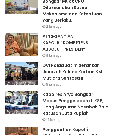
Bongkar Muat CPO
Dilaksanakan Sesuai
Mekanisme dan Ketentuan
Yang Berlaku.
2 jam ago
PENGGANTIAN
KAPOLRI”KOMPETENSI
ABSOLUT PRESIDEN”
9 jam ago
DVI Polda Jatim Serahkan
Jenazah Kelima Korban KM
Mutiara Sentosa II
9 jam ago
Kapolres Aryo Bongkar
Modus Penggelapan di KSP,
Uang Angsuran Nasabah Raib
Ratusan Juta Rupiah
11 jam ago
Penggantian Kapolri