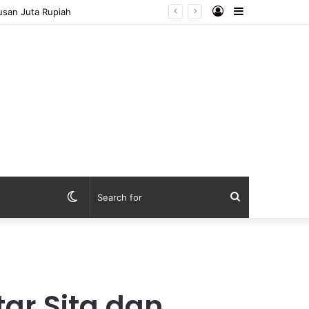
Log
Sidebar
san Juta Rupiah
In
Switch
Search
skin
for
ar Sita dan