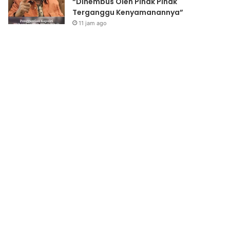
“Dihembus Oleh Pihak Pihak
Terganggu Kenyamanannya”
11 jam ago