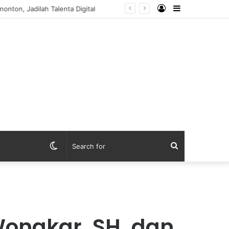
Log
Sidebar
onton, Jadilah Talenta Digital
In
Switch
Search
skin
for
Wongkar. SH. dan