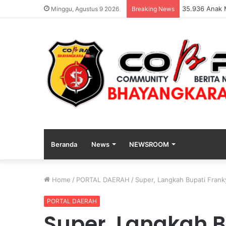
35.936 Anak 
Minggu, Agustus 9 2026
Breaking News
Beranda
News
NEWSROOM
Home
/
PORTAL DAERAH
/
Super, Langkah Bupati Frank
PORTAL DAERAH
Super, Langkah B