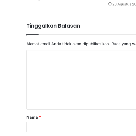
28 Agustus 2
Tinggalkan Balasan
Alamat email Anda tidak akan dipublikasikan.
Ruas yang wa
K
o
m
e
n
t
a
Nama
*
r
*