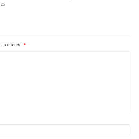
025
jib ditandai
*