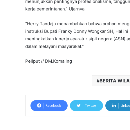
menunjukkan pentingnya profesionalisme, tanggun
kerja pemerintahan.” Ujarnya
“Herry Tandaju menambahkan bahwa arahan mengenai
instruksi Bupati Franky Donny Wongkar SH, Hal i
meningkatkan kinerja aparatur sipil negara (ASN) a
dalam melayani masyarakat.”
Peliput // DM.Komaling
BERITA WIL
Facebook
Twitter
Linke