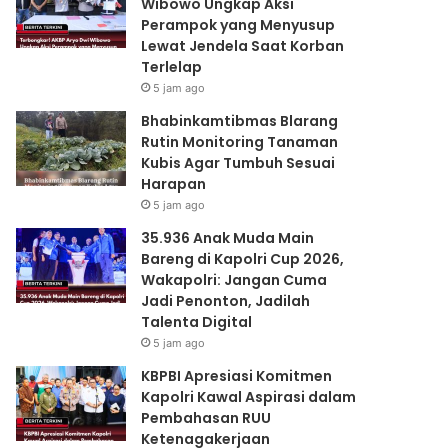
Wibowo Ungkap Aksi
Jadilah
Perampok yang Menyusup
Talenta
Lewat Jendela Saat Korban
Digital
Terlelap
5 jam ago
Bhabinkamtibmas Blarang
Rutin Monitoring Tanaman
Kubis Agar Tumbuh Sesuai
Harapan
5 jam ago
35.936 Anak Muda Main
Bareng di Kapolri Cup 2026,
Wakapolri: Jangan Cuma
Jadi Penonton, Jadilah
Talenta Digital
5 jam ago
KBPBI Apresiasi Komitmen
Kapolri Kawal Aspirasi dalam
Pembahasan RUU
Ketenagakerjaan