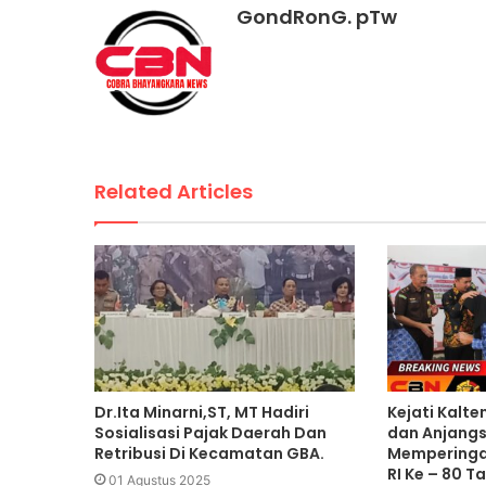
GondRonG. pTw
Related Articles
Dr.Ita Minarni,ST, MT Hadiri
Kejati Kalte
Sosialisasi Pajak Daerah Dan
dan Anjang
Retribusi Di Kecamatan GBA.
Memperingat
RI Ke – 80 T
01 Agustus 2025