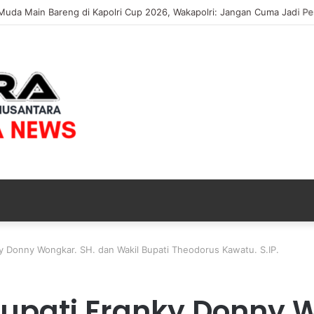
Muda Main Bareng di Kapolri Cup 2026, Wakapolri: Jangan Cuma Jadi Pen
y Donny Wongkar. SH. dan Wakil Bupati Theodorus Kawatu. S.IP.
upati Franky Donny 