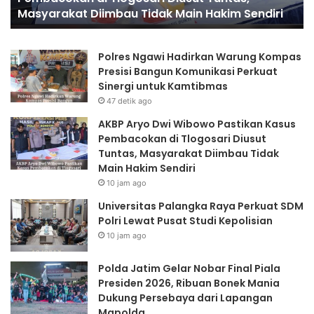
akim Sendiri
Lewat Pusat Studi Kepolisian
Kepolisian
Polres Ngawi Hadirkan Warung Kompas
Presisi Bangun Komunikasi Perkuat
Sinergi untuk Kamtibmas
47 detik ago
AKBP Aryo Dwi Wibowo Pastikan Kasus
Pembacokan di Tlogosari Diusut
Tuntas, Masyarakat Diimbau Tidak
Main Hakim Sendiri
10 jam ago
Universitas Palangka Raya Perkuat SDM
Polri Lewat Pusat Studi Kepolisian
10 jam ago
Polda Jatim Gelar Nobar Final Piala
Presiden 2026, Ribuan Bonek Mania
Dukung Persebaya dari Lapangan
Mapolda