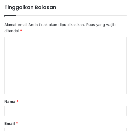
Tinggalkan Balasan
Alamat email Anda tidak akan dipublikasikan.
Ruas yang wajib
ditandai
*
K
o
m
e
n
t
a
Nama
*
r
*
Email
*