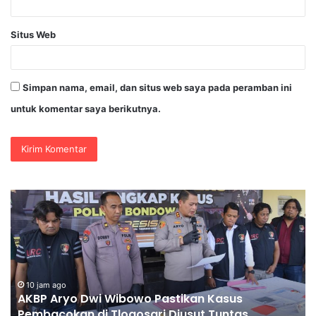
Situs Web
Simpan nama, email, dan situs web saya pada peramban ini
untuk komentar saya berikutnya.
Universitas
Palangka
Raya
Perkuat
SDM
Polri
Lewat
Kasus
Pusat
10 jam ago
untas,
Universitas Palangka Raya Perkuat SD
Studi