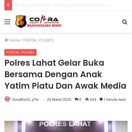
Universitas Palangka Raya Perkuat SDM Polri Lewat Pusat Studi Kepolisian
Menu
S
fo
Home
/
PORTAL POLRES
PORTAL POLRES
Polres Lahat Gelar Buka
Bersama Dengan Anak
Yatim Piatu Dan Awak Media
GondRonG. pTw
20 Maret 2025
0
244
1 minute read