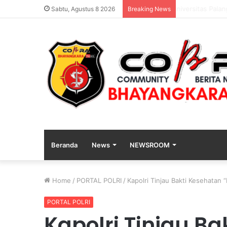
Polda Jatim G
Sabtu, Agustus 8 2026
Breaking News
Beranda
News
NEWSROOM
Home
/
PORTAL POLRI
/
Kapolri Tinjau Bakti Kesehatan
PORTAL POLRI
Kapolri Tinjau Ba