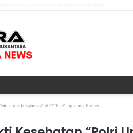
elar Nobar Final Piala Presiden 2026, Ribuan Bonek Mania Dukung Pers
 “Polri Untuk Masyarakat” di PT Tah Sung Hung, Brebes
kti Kesehatan “Polri 