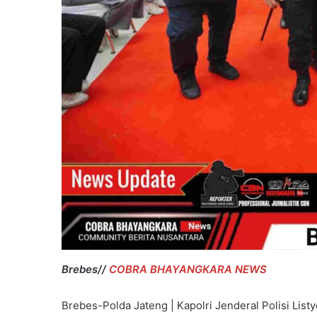
Main
Hakim
Sendiri
Brebes//
COBRA BHAYANGKARA NEWS
Brebes-Polda Jateng | Kapolri Jenderal Polisi List