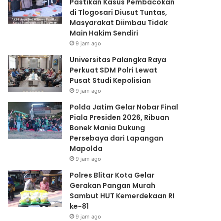
Pastikan Kasus Pembacokan
Lapangan
di Tlogosari Diusut Tuntas,
Mapolda
Masyarakat Diimbau Tidak
Main Hakim Sendiri
9 jam ago
Universitas Palangka Raya
Perkuat SDM Polri Lewat
Pusat Studi Kepolisian
9 jam ago
Polda Jatim Gelar Nobar Final
Piala Presiden 2026, Ribuan
Bonek Mania Dukung
Persebaya dari Lapangan
Mapolda
9 jam ago
Polres Blitar Kota Gelar
Gerakan Pangan Murah
Sambut HUT Kemerdekaan RI
ke-81
9 jam ago