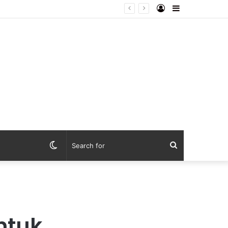
Log
Sidebar
ebaya dari Lapangan Mapolda
In
Switch
Search
skin
for
Untuk