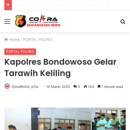
Muktamar XVI Tapak Suci Resmi Dibuka di Semarang, Kapolri Terima Anugerah Anggota Kehormatan
Menu
S
fo
Home
/
PORTAL POLRES
PORTAL POLRES
Kapolres Bondowoso Gelar
Tarawih Keliling
GondRonG. pTw
10 Maret 2025
0
143
1 minute read