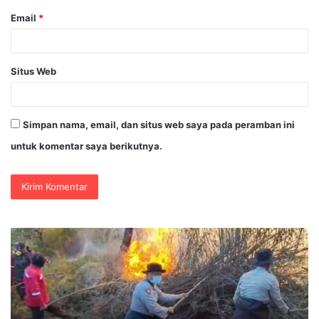
Email
*
Situs Web
Simpan nama, email, dan situs web saya pada peramban ini
untuk komentar saya berikutnya.
Muktamar
Ka
XVI
Du
Tapak
Di
Suci
Pe
Resmi
R
Dibuka
Ke