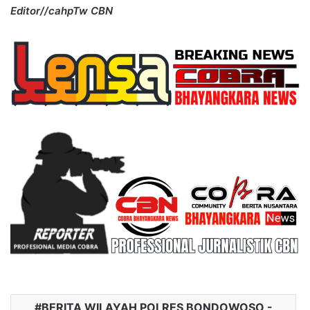
Editor//cahpTw CBN
BERITA WILAYAH POLRES BONDOWOSO -