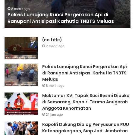
di
Si
21 jam ago
Muktamar XVI Tapak Suci Resmi Dibuka di
Semarang,
Ja
Semarang, Kapolri Terima Anugerah Anggota
Kapolri
Je
Kehormatan
Terima
As
Anugerah
Bu
Anggota
(no title)
Kehormatan
2 menit ago
Polres Lumajang Kunci Pergerakan Api
di Ranupani Antisipasi Karhutla TNBTS
Meluas
8 menit ago
Muktamar XVI Tapak Suci Resmi Dibuka
di Semarang, Kapolri Terima Anugerah
Anggota Kehormatan
21 jam ago
Kapolri Dukung Dialog Penyusunan RUU
Ketenagakerjaan, Siap Jadi Jembatan