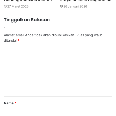
Gudang Rubasan II Jatim
Satyalancana Pengabdian
27 Maret 2025
26 Januari 2026
Tinggalkan Balasan
Alamat email Anda tidak akan dipublikasikan.
Ruas yang wajib
ditandai
*
K
o
m
e
n
t
a
Nama
*
r
*