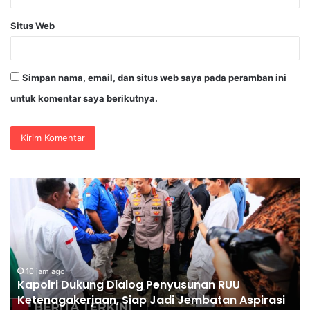
Situs Web
Simpan nama, email, dan situs web saya pada peramban ini
untuk komentar saya berikutnya.
Polri
Pastikan
Proses
Pemeriksaan
Personel
di
Aceh
10 jam ago
usunan RUU
Polri Pastikan Proses Pemeriksaa
Dilaksanakan
Jembatan Aspirasi
Aceh Dilaksanakan Secara Profe
Secara