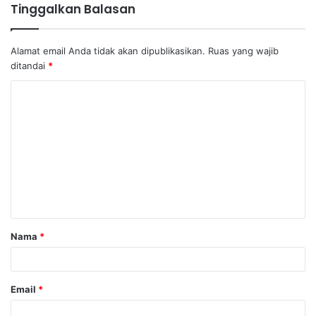
Tinggalkan Balasan
Alamat email Anda tidak akan dipublikasikan.
Ruas yang wajib
ditandai
*
K
o
m
e
n
t
a
Nama
*
r
*
Email
*