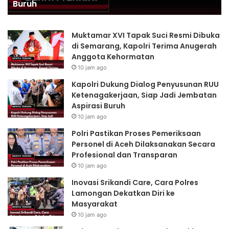
Transparan
Profesional
dan
Transparan
Muktamar XVI Tapak Suci Resmi Dibuka
di Semarang, Kapolri Terima Anugerah
Anggota Kehormatan
10 jam ago
Kapolri Dukung Dialog Penyusunan RUU
Ketenagakerjaan, Siap Jadi Jembatan
Aspirasi Buruh
10 jam ago
Polri Pastikan Proses Pemeriksaan
Personel di Aceh Dilaksanakan Secara
Profesional dan Transparan
10 jam ago
Inovasi Srikandi Care, Cara Polres
Lamongan Dekatkan Diri ke
Masyarakat
10 jam ago