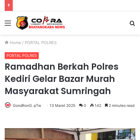
Polri Pastikan Proses Pemeriksaan Personel di Aceh Dilaksanakan Secara Profesional dan Transparan
Menu
S
fo
Home
/
PORTAL POLRES
PORTAL POLRES
Ramadhan Berkah Polres
Kediri Gelar Bazar Murah
Masyarakat Sumringah
GondRonG. pTw
13 Maret 2025
0
142
2 minutes read