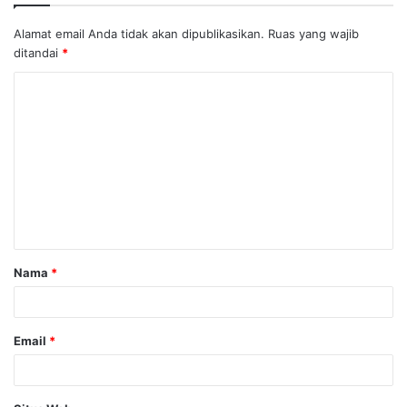
Alamat email Anda tidak akan dipublikasikan.
Ruas yang wajib
ditandai
*
K
o
m
e
n
t
a
Nama
*
r
*
Email
*