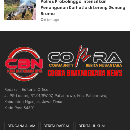
Polres Probolinggo Intensifkan
Penanganan Karhutla di Lereng Gunung
Bromo
6 jam ago
Redaksi | Editorial Office :
Jl. PG Lestari, RT.01/RW.07, Patianrowo, Kec. Patianrowo,
Kabupaten Nganjuk, Jawa Timur
Kode Pos: 64391
BENCANA ALAM
BERITA DAERAH
BERITA HUKUM