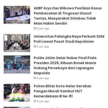
Dukung
ke
AKBP Aryo Dwi Wibowo Pastikan Kasus
Persebaya
81
Pembacokan di Tlogosari Diusut
dari
Tuntas, Masyarakat Diimbau Tidak
Lapangan
Main Hakim Sendiri
Mapolda
6 jam ago
Universitas Palangka Raya Perkuat SDM
Polri Lewat Pusat Studi Kepolisian
6 jam ago
Polda Jatim Gelar Nobar Final Piala
Presiden 2026, Ribuan Bonek Mania
Dukung Persebaya dari Lapangan
Mapolda
6 jam ago
Polres Blitar Kota Gelar Gerakan
Pangan Murah Sambut HUT
Kemerdekaan RI ke-81
6 jam ago