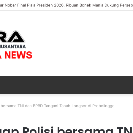
elar Nobar Final Piala Presiden 2026, Ribuan Bonek Mania Dukung Pers
i bersama TNI dan BPBD Tangani Tanah Longsor di Probolinggo
ap Polisi bersama TN