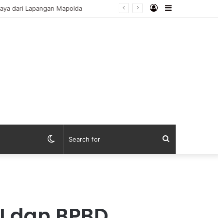
Log
Sidebar
ebaya dari Lapangan Mapolda
In
Switch
Search
skin
for
I dan BPBD