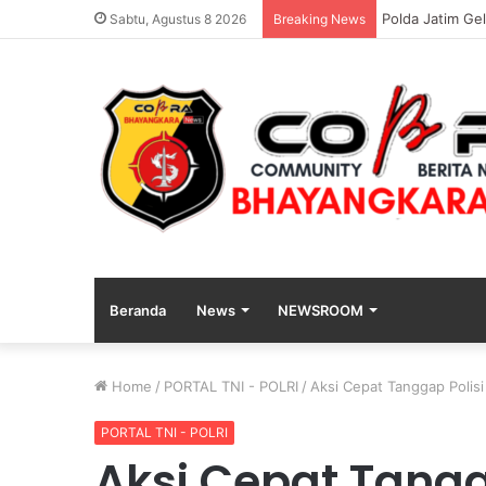
Polda Jatim G
Sabtu, Agustus 8 2026
Breaking News
Beranda
News
NEWSROOM
Home
/
PORTAL TNI - POLRI
/
Aksi Cepat Tanggap Polis
PORTAL TNI - POLRI
Aksi Cepat Tangg