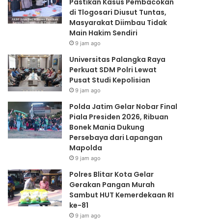
Pastikan Kasus Pembacokan
Lapangan
di Tlogosari Diusut Tuntas,
Mapolda
Masyarakat Diimbau Tidak
Main Hakim Sendiri
9 jam ago
Universitas Palangka Raya
Perkuat SDM Polri Lewat
Pusat Studi Kepolisian
9 jam ago
Polda Jatim Gelar Nobar Final
Piala Presiden 2026, Ribuan
Bonek Mania Dukung
Persebaya dari Lapangan
Mapolda
9 jam ago
Polres Blitar Kota Gelar
Gerakan Pangan Murah
Sambut HUT Kemerdekaan RI
ke-81
9 jam ago