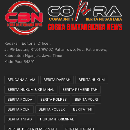
Redaksi | Editorial Office :
Jl. PG Lestari, RT.01/RW.07, Patianrowo, Kec. Patianrowo,
Kabupaten Nganjuk, Jawa Timur
Kode Pos: 64391
BENCANA ALAM
BERITA DAERAH
BERITA HUKUM
BERITA HUKUM & KRIMINAL
BERITA PEMERINTAH
BERITA POLDA
BERITA POLRES
BERITA POLRI
BERITA POLRI
BERITA POLSEK
BERITA TNI
BERITA TNI AD
HUKUM & KRIMINAL
PORTAL BERITA PEMERINTAH
PORTAL DAERAH