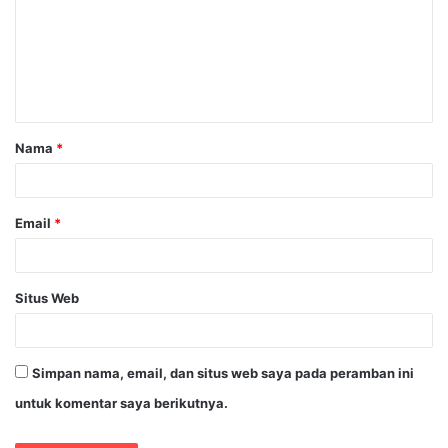
m
e
n
t
a
Nama
*
r
*
Email
*
Situs Web
Simpan nama, email, dan situs web saya pada peramban ini
untuk komentar saya berikutnya.