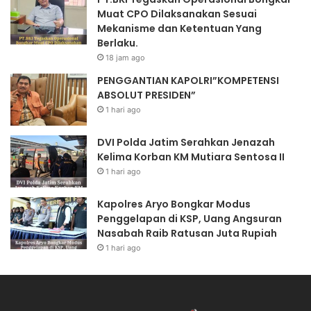
Muat CPO Dilaksanakan Sesuai
Mekanisme dan Ketentuan Yang
Berlaku.
18 jam ago
PENGGANTIAN KAPOLRI”KOMPETENSI
ABSOLUT PRESIDEN”
1 hari ago
DVI Polda Jatim Serahkan Jenazah
Kelima Korban KM Mutiara Sentosa II
1 hari ago
Kapolres Aryo Bongkar Modus
Penggelapan di KSP, Uang Angsuran
Nasabah Raib Ratusan Juta Rupiah
1 hari ago