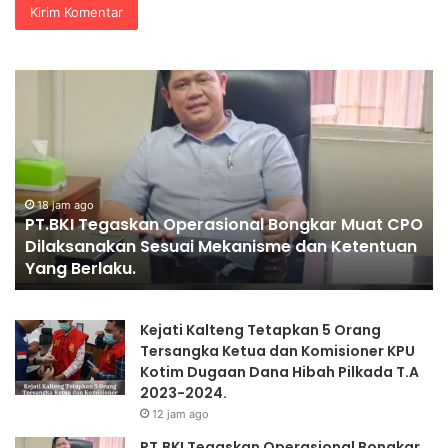
PT.BKI
P
Tegaskan
KA
Operasional
A
Bongkar
PR
Muat
CPO
Dilaksanakan
18 jam ago
PT.BKI Tegaskan Operasional Bongkar Muat CPO
Sesuai
Dilaksanakan Sesuai Mekanisme dan Ketentuan
Mekanisme
Yang Berlaku.
dan
Ketentuan
Yang
Kejati Kalteng Tetapkan 5 Orang
Berlaku.
Tersangka Ketua dan Komisioner KPU
Kotim Dugaan Dana Hibah Pilkada T.A
2023-2024.
12 jam ago
PT.BKI Tegaskan Operasional Bongkar