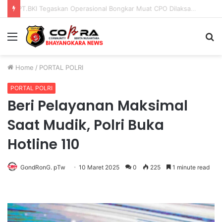
PENGGANTIAN KAPOLRI”KOMPETENSI ABSOLUT PRESIDEN”
Menu
S
fo
Home
/
PORTAL POLRI
PORTAL POLRI
Beri Pelayanan Maksimal
Saat Mudik, Polri Buka
Hotline 110
GondRonG. pTw
10 Maret 2025
0
225
1 minute read