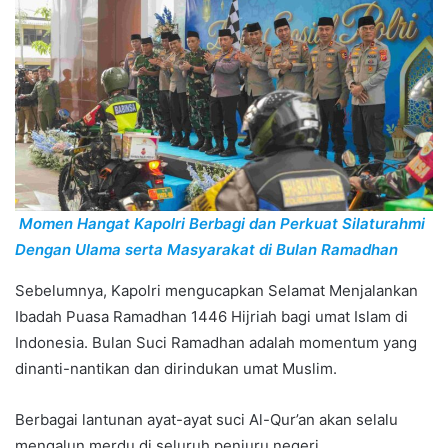
Momen Hangat Kapolri Berbagi dan Perkuat Silaturahmi
Dengan Ulama serta Masyarakat di Bulan Ramadhan
Sebelumnya, Kapolri mengucapkan Selamat Menjalankan
Ibadah Puasa Ramadhan 1446 Hijriah bagi umat Islam di
Indonesia. Bulan Suci Ramadhan adalah momentum yang
dinanti-nantikan dan dirindukan umat Muslim.
Berbagai lantunan ayat-ayat suci Al-Qur’an akan selalu
mengalun merdu di seluruh penjuru negeri.