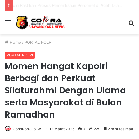
Polri Pastikan Proses Pemeriksaan Personel di Aceh Dilaksanakan Secara Profesional dan Transparan
Menu
S
fo
Home
/
PORTAL POLRI
PORTAL POLRI
Momen Hangat Kapolri
Berbagi dan Perkuat
Silaturahmi Dengan Ulama
serta Masyarakat di Bulan
Ramadhan
GondRonG. pTw
12 Maret 2025
0
229
2 minutes read