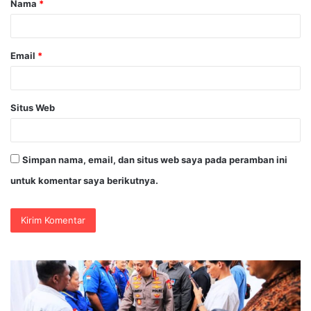
Nama
*
r
*
Email
*
Situs Web
Simpan nama, email, dan situs web saya pada peramban ini
untuk komentar saya berikutnya.
Polri
In
Pastikan
Sr
Proses
Ca
Pemeriksaan
Ca