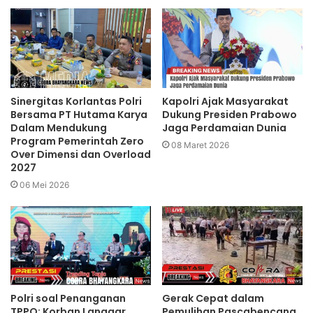
Sinergitas Korlantas Polri
Kapolri Ajak Masyarakat
Bersama PT Hutama Karya
Dukung Presiden Prabowo
Dalam Mendukung
Jaga Perdamaian Dunia
Program Pemerintah Zero
08 Maret 2026
Over Dimensi dan Overload
2027
06 Mei 2026
Polri soal Penanganan
Gerak Cepat dalam
TPPO: Korban Langgar
Pemulihan Pascabencana,