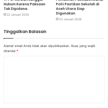
Hukum Karena Paksaan
Polri Pastikan Sekolah di
Tak Dipidana.
Aceh Utara Siap
Digunakan
22 Januari 2026
03 Januari 2026
Tinggalkan Balasan
Alamat email Anda tidak akan dipublikasikan.
Ruas yang wajib
ditandai
*
K
o
m
e
n
t
a