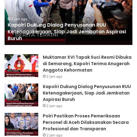
Personel
Po
di
La
Aceh
De
2 jam ago
Polri Pastikan Proses Pemeriksaan Personel di
Dilaksanakan
Dir
Aceh Dilaksanakan Secara Profesional dan
Secara
ke
Transparan
Profesional
Ma
dan
Transparan
Muktamar XVI Tapak Suci Resmi Dibuka
di Semarang, Kapolri Terima Anugerah
Anggota Kehormatan
2 jam ago
Kapolri Dukung Dialog Penyusunan RUU
Ketenagakerjaan, Siap Jadi Jembatan
Aspirasi Buruh
2 jam ago
Polri Pastikan Proses Pemeriksaan
Personel di Aceh Dilaksanakan Secara
Profesional dan Transparan
2 jam ago