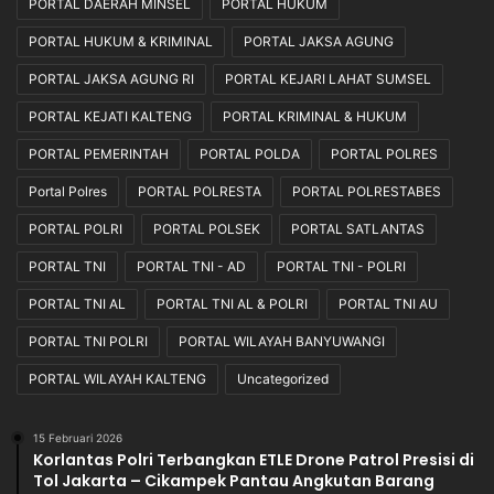
PORTAL DAERAH MINSEL
PORTAL HUKUM
PORTAL HUKUM & KRIMINAL
PORTAL JAKSA AGUNG
PORTAL JAKSA AGUNG RI
PORTAL KEJARI LAHAT SUMSEL
PORTAL KEJATI KALTENG
PORTAL KRIMINAL & HUKUM
PORTAL PEMERINTAH
PORTAL POLDA
PORTAL POLRES
Portal Polres
PORTAL POLRESTA
PORTAL POLRESTABES
PORTAL POLRI
PORTAL POLSEK
PORTAL SATLANTAS
PORTAL TNI
PORTAL TNI - AD
PORTAL TNI - POLRI
PORTAL TNI AL
PORTAL TNI AL & POLRI
PORTAL TNI AU
PORTAL TNI POLRI
PORTAL WILAYAH BANYUWANGI
PORTAL WILAYAH KALTENG
Uncategorized
15 Februari 2026
Korlantas Polri Terbangkan ETLE Drone Patrol Presisi di
Tol Jakarta – Cikampek Pantau Angkutan Barang