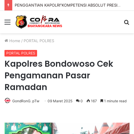
PENGGANTIAN KAPOLRI”KOMPETENSI ABSOLUT PRESIDEN”
Menu
S
fo
Home
/
PORTAL POLRES
PORTAL POLRES
Kapolres Bondowoso Cek
Pengamanan Pasar
Ramadan
GondRonG. pTw
09 Maret 2025
0
167
1 minute read