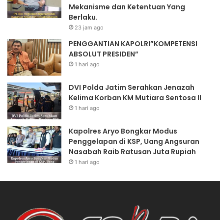
Mekanisme dan Ketentuan Yang
Berlaku.
23 jam ago
PENGGANTIAN KAPOLRI”KOMPETENSI
ABSOLUT PRESIDEN”
1 hari ago
DVI Polda Jatim Serahkan Jenazah
Kelima Korban KM Mutiara Sentosa II
1 hari ago
Kapolres Aryo Bongkar Modus
Penggelapan di KSP, Uang Angsuran
Nasabah Raib Ratusan Juta Rupiah
1 hari ago