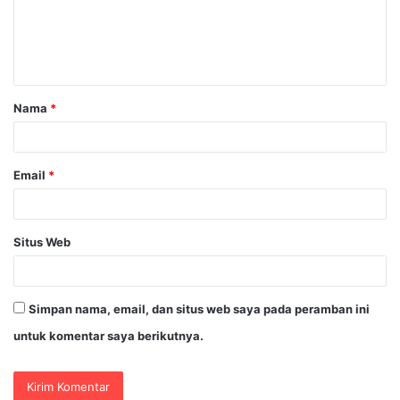
e
n
t
a
Nama
*
r
*
Email
*
Situs Web
Simpan nama, email, dan situs web saya pada peramban ini
untuk komentar saya berikutnya.