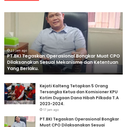
PENGGANTIAN
DV
KAPOLRI”KOMPETENSI
Po
ABSOLUT
Ja
PRESIDEN”
Se
Je
Ke
Ko
O
K
1 hari ago
PENGGANTIAN KAPOLRI”KOMPETENSI ABSOLUT
Mu
PRESIDEN”
Se
II
Kejati Kalteng Tetapkan 5 Orang
Tersangka Ketua dan Komisioner KPU
Kotim Dugaan Dana Hibah Pilkada T.A
2023-2024.
17 jam ago
PT.BKI Tegaskan Operasional Bongkar
Muat CPO Dilaksanakan Sesuai