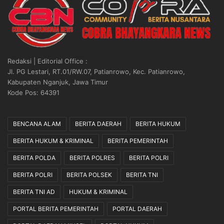
Redaksi | Editorial Office :
Jl. PG Lestari, RT.01/RW.07, Patianrowo, Kec. Patianrowo,
Kabupaten Nganjuk, Jawa Timur
Kode Pos: 64391
BENCANA ALAM
BERITA DAERAH
BERITA HUKUM
BERITA HUKUM & KRIMINAL
BERITA PEMERINTAH
BERITA POLDA
BERITA POLRES
BERITA POLRI
BERITA POLRI
BERITA POLSEK
BERITA TNI
BERITA TNI AD
HUKUM & KRIMINAL
PORTAL BERITA PEMERINTAH
PORTAL DAERAH