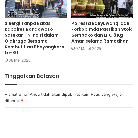
Sinergi Tanpa Batas,
Polresta Banyuwangi dan
Kapolres Bondowoso
Forkopimda Pastikan Stok
Satukan TNI Polri dalam
Sembako dan LPG 3 Kg
Olahraga Bersama
Aman selama Ramadhan
Sambut Hari Bhayangkara
07 Maret 2025
ke-80
08 Mei 2026
Tinggalkan Balasan
Alamat email Anda tidak akan dipublikasikan.
Ruas yang wajib
ditandai
*
K
o
m