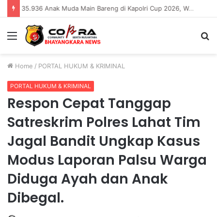
35.936 Anak Muda Main Bareng di Kapolri Cup 2026, Wakapolri: Jangan Cuma Jadi Penonton, Jadilah Talenta Digital
Menu
S
fo
Home
/
PORTAL HUKUM & KRIMINAL
PORTAL HUKUM & KRIMINAL
Respon Cepat Tanggap
Satreskrim Polres Lahat Tim
Jagal Bandit Ungkap Kasus
Modus Laporan Palsu Warga
Diduga Ayah dan Anak
Dibegal.