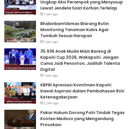
Ungkap Aksi Perampok yang Menyusup
Penonton,
Lewat Jendela Saat Korban Terlelap
Jadilah
Talenta
1 jam ago
Digital
Bhabinkamtibmas Blarang Rutin
Monitoring Tanaman Kubis Agar
Tumbuh Sesuai Harapan
1 jam ago
35.936 Anak Muda Main Bareng di
Kapolri Cup 2026, Wakapolri: Jangan
Cuma Jadi Penonton, Jadilah Talenta
Digital
1 jam ago
KBPBI Apresiasi Komitmen Kapolri
Kawal Aspirasi dalam Pembahasan RUU
Ketenagakerjaan
2 jam ago
Pakar Hukum Dorong Polri Tindak Tegas
Konten Medsos yang Mengandung
Provokasi