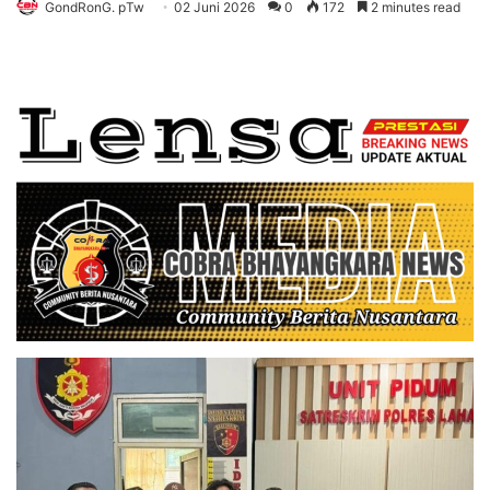
GondRonG. pTw
02 Juni 2026
0
172
2 minutes read