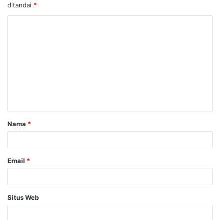
ditandai
*
K
o
m
e
n
t
a
Nama
*
r
*
Email
*
Situs Web