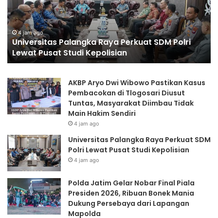
Final
Ge
Piala
Pa
Presiden
Mu
4 jam ago
Polda Jatim Gelar Nobar Final Piala Presiden
2026,
Sa
2026, Ribuan Bonek Mania Dukung Persebaya
Ribuan
H
dari Lapangan Mapolda
Bonek
Ke
Mania
RI
Dukung
ke
AKBP Aryo Dwi Wibowo Pastikan Kasus
Persebaya
81
Pembacokan di Tlogosari Diusut
dari
Tuntas, Masyarakat Diimbau Tidak
Lapangan
Main Hakim Sendiri
Mapolda
4 jam ago
Universitas Palangka Raya Perkuat SDM
Polri Lewat Pusat Studi Kepolisian
4 jam ago
Polda Jatim Gelar Nobar Final Piala
Presiden 2026, Ribuan Bonek Mania
Dukung Persebaya dari Lapangan
Mapolda