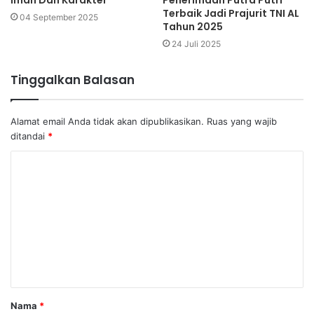
Terbaik Jadi Prajurit TNI AL
04 September 2025
Tahun 2025
24 Juli 2025
Tinggalkan Balasan
Alamat email Anda tidak akan dipublikasikan.
Ruas yang wajib
ditandai
*
K
o
m
e
n
t
a
Nama
*
r