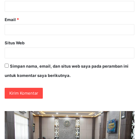
*
Email
*
Situs Web
Simpan nama, email, dan situs web saya pada peramban ini
untuk komentar saya berikutnya.
Polda
Po
Jatim
Bli
Gelar
Ko
Nobar
Ge