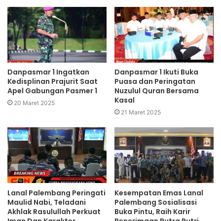
Danpasmar 1 Ingatkan
Danpasmar 1 Ikuti Buka
Kedisplinan Prajurit Saat
Puasa dan Peringatan
Apel Gabungan Pasmer 1
Nuzulul Quran Bersama
Kasal
20 Maret 2025
21 Maret 2025
Lanal Palembang Peringati
Kesempatan Emas Lanal
Maulid Nabi, Teladani
Palembang Sosialisasi
Akhlak Rasulullah Perkuat
Buka Pintu, Raih Karir
Iman Dan Karakter
Penerimaan Putra Putri