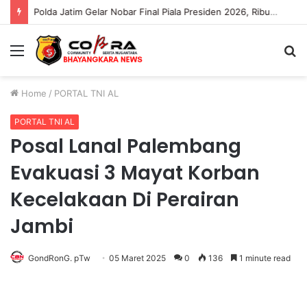
Polda Jatim Gelar Nobar Final Piala Presiden 2026, Ribuan Bonek Mania Dukung Persebaya dari Lapangan Mapolda
Menu
S
fo
Home
/
PORTAL TNI AL
PORTAL TNI AL
Posal Lanal Palembang
Evakuasi 3 Mayat Korban
Kecelakaan Di Perairan
Jambi
GondRonG. pTw
05 Maret 2025
0
136
1 minute read