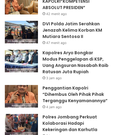
KAPOLRI”KOMPETENSI
ABSOLUT PRESIDEN”
42 menit ago
DVI Polda Jatim Serahkan
Jenazah Kelima Korban KM
Mutiara Sentosa II
47 menit ago
Kapolres Aryo Bongkar
Modus Penggelapan di KSP,
Uang Angsuran Nasabah Raib
Ratusan Juta Rupiah
3 jam ago
Penggantian Kapolri
“Dihembus Oleh Pihak Pihak
Terganggu Kenyamanannya”
4 jam ago
Polres Jombang Perkuat
Kolaborasi Hadapi
Kekeringan dan Karhutla