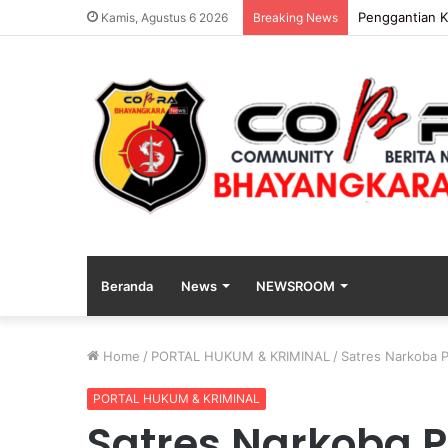
Penggantian K
Kamis, Agustus 6 2026
Breaking News
Beranda
News
NEWSROOM
Home
/
PORTAL HUKUM & KRIMINAL
/
Satres Narkoba 
PORTAL HUKUM & KRIMINAL
Satres Narkoba 