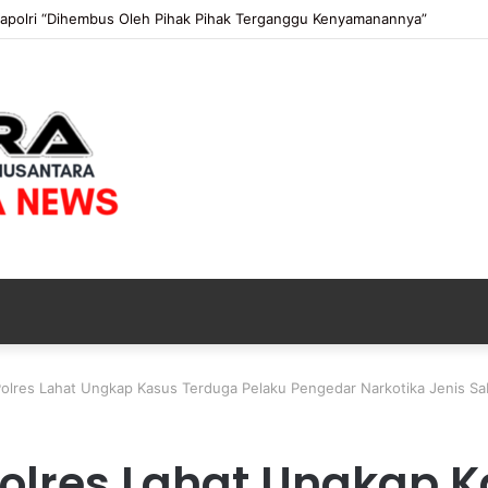
apolri “Dihembus Oleh Pihak Pihak Terganggu Kenyamanannya”
Polres Lahat Ungkap Kasus Terduga Pelaku Pengedar Narkotika Jenis S
Polres Lahat Ungkap 