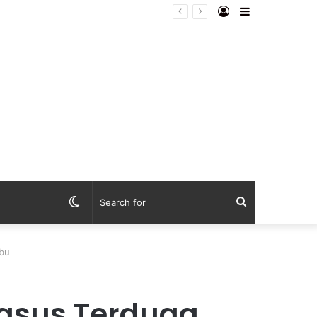
Log
Sidebar
In
Switch
Search
skin
for
abu
Kasus Terduga