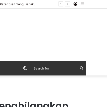
Log
Sidebar
In
Switch
Search
skin
for
 menghilangkan