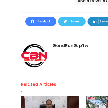
BERITA WILA
Facebook
Twitter
Linke
GondRonG. pTw
Related Articles