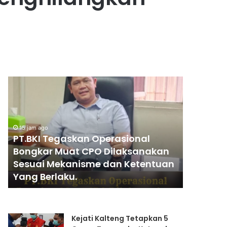
PENGGANTIAN
KAPOLRI”KOMPETENSI
ABSOLUT
PRESIDEN”
askan Operasional
21 jam ago
uat CPO Dilaksanakan
PENGGANTIAN
kanisme dan Ketentuan
KAPOLRI”KOMPETENSI
ku.
PRESIDEN”
Kejati Kalteng Tetapkan 5