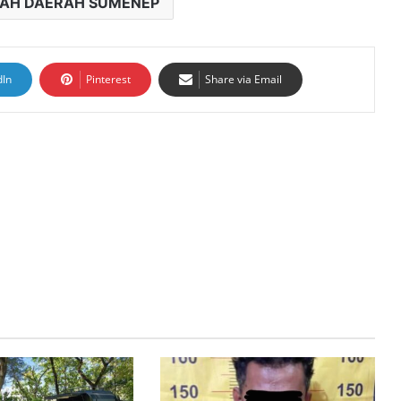
YAH DAERAH SUMENEP
dIn
Pinterest
Share via Email