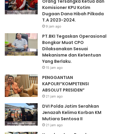
Orang Tersangka Ketua dan
Komisioner KPU Kotim
Dugaan Dana Hibah Pilkada
T.A 2023-2024.
9 jam ago
PT.BKI Tegaskan Operasional
Bongkar Muat CPO
Dilaksanakan Sesuai
Mekanisme dan Ketentuan
Yang Berlaku.
15 jam ago
PENGGANTIAN
KAPOLRI”KOMPETENSI
ABSOLUT PRESIDEN”
21 jam ago
DVI Polda Jatim Serahkan
Jenazah Kelima Korban KM
Mutiara Sentosa II
21 jam ago