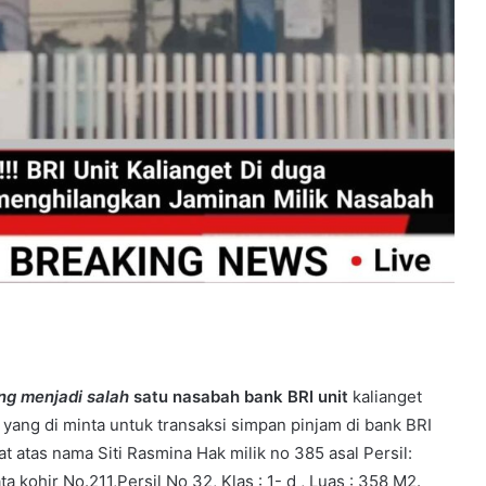
ilkada
.A
023-
024.
g menjadi salah
satu nasabah bank BRI unit
kalianget
 yang di minta untuk transaksi simpan pinjam di bank BRI
t atas nama Siti Rasmina Hak milik no 385 asal Persil:
 kohir No.211,Persil No 32, Klas : 1- d , Luas : 358 M2.