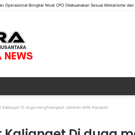
 KAPOLRI”KOMPETENSI ABSOLUT PRESIDEN”
it Kalianget Di duga menghilangkan Jaminan Milik Nasabah
it Kalianget Di duga