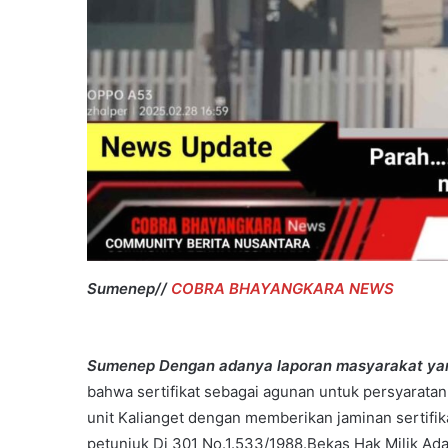
P
T
2
2
Sumenep//
COBRA BHAYANGKARA NEWS
Sumenep Dengan adanya laporan masyarakat yan
bahwa sertifikat sebagai agunan untuk persyaratan
unit Kalianget dengan memberikan jaminan sertifika
petunjuk Di 301 No.1.533/1988.Bekas Hak Milik Adata