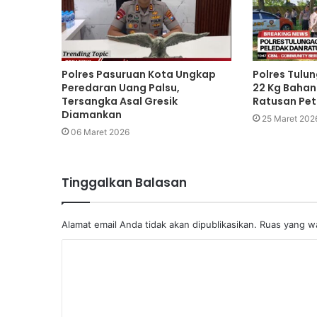
Polres Pasuruan Kota Ungkap
Polres Tul
Peredaran Uang Palsu,
22 Kg Bahan
Tersangka Asal Gresik
Ratusan Pe
Diamankan
25 Maret 202
06 Maret 2026
Tinggalkan Balasan
Alamat email Anda tidak akan dipublikasikan.
Ruas yang wa
K
o
m
e