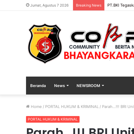
PENGGANTIAN
Jumat, Agustus 7 2026
Breaking News
Beranda
News
NEWSROOM
Home
/
PORTAL HUKUM & KRIMINAL
/
Parah…!!! BRI Un
PORTAL HUKUM & KRIMINAL
Parah…!!! BRI Un