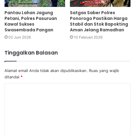
Pantau Lahan Jagung
Satgas Saber Polres
Petani, Polres Pasuruan
Ponorogo Pastikan Harga
Kawal Sukses
Stabil dan Stok Bapokting
Swasembada Pangan
Aman Jelang Ramadhan
02 Juni 2026
10 Februari 2026
Tinggalkan Balasan
Alamat email Anda tidak akan dipublikasikan.
Ruas yang wajib
ditandai
*
K
o
m
e
n
t