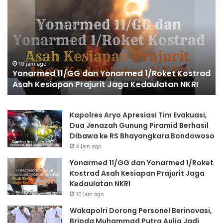
Dorong
P
Personel
T
Berinovasi,
P
Bripda
B
Muhammad
P
Putra
K
Aulia
H
18 jam ago
ad
Wakapolri Dorong Personel Berinovasi, Bripda
Jadi
di
Muhammad Putra Aulia Jadi Contoh Nyata
Contoh
G
Nyata
B
Kapolres Aryo Apresiasi Tim Evakuasi,
Dua Jenazah Gunung Piramid Berhasil
Dibawa ke RS Bhayangkara Bondowoso
4 jam ago
Yonarmed 11/GG dan Yonarmed 1/Roket
Kostrad Asah Kesiapan Prajurit Jaga
Kedaulatan NKRI
10 jam ago
Wakapolri Dorong Personel Berinovasi,
Bripda Muhammad Putra Aulia Jadi