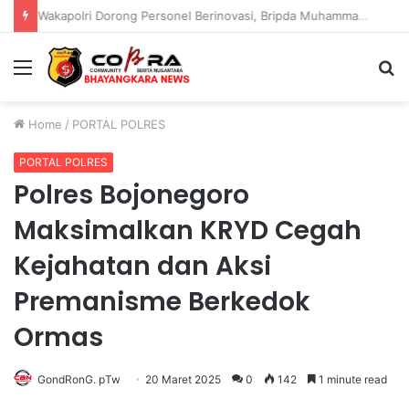
Wakapolri Dorong Personel Berinovasi, Bripda Muhammad Putra Aulia Jadi Contoh Nyata
Menu
S
fo
Home
/
PORTAL POLRES
PORTAL POLRES
Polres Bojonegoro
Maksimalkan KRYD Cegah
Kejahatan dan Aksi
Premanisme Berkedok
Ormas
GondRonG. pTw
20 Maret 2025
0
142
1 minute read