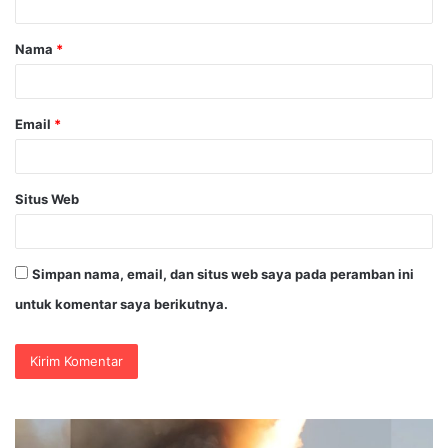
a
Nama
*
r
*
Email
*
Situs Web
Simpan nama, email, dan situs web saya pada peramban ini
untuk komentar saya berikutnya.
Wakapolri
P