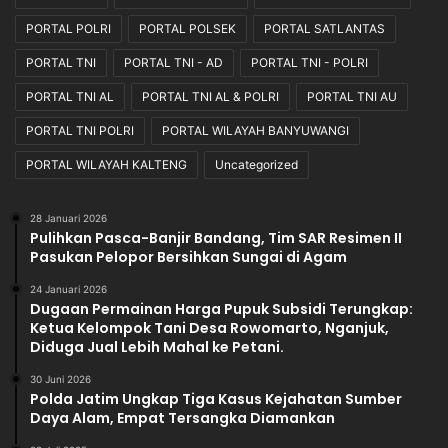
a
o
s
n
PORTAL POLRI
PORTAL POLSEK
PORTAL SATLANTAS
i
a
PORTAL TNI
PORTAL TNI - AD
PORTAL TNI - POLRI
B
l
u
d
PORTAL TNI AL
PORTAL TNI AL & POLRI
PORTAL TNI AU
r
a
PORTAL TNI POLRI
PORTAL WILAYAH BANYUWANGI
u
n
h
T
PORTAL WILAYAH KALTENG
Uncategorized
r
a
n
28 Januari 2026
Pulihkan Pasca-Banjir Bandang, Tim SAR Resimen II
s
Pasukan Pelopor Bersihkan Sungai di Agam
p
a
24 Januari 2026
r
Dugaan Permainan Harga Pupuk Subsidi Terungkap:
a
Ketua Kelompok Tani Desa Rowomarto, Nganjuk,
n
Diduga Jual Lebih Mahal ke Petani.
30 Juni 2026
Polda Jatim Ungkap Tiga Kasus Kejahatan Sumber
Daya Alam, Empat Tersangka Diamankan