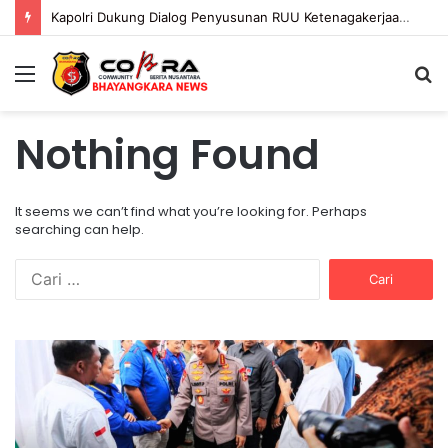
Kapolri Dukung Dialog Penyusunan RUU Ketenagakerjaan, Siap Jadi Jembatan Aspirasi Buruh
Menu
S
fo
Nothing Found
It seems we can’t find what you’re looking for. Perhaps
searching can help.
C
a
r
i
K
P
u
a
o
n
p
l
t
o
r
u
l
i
k