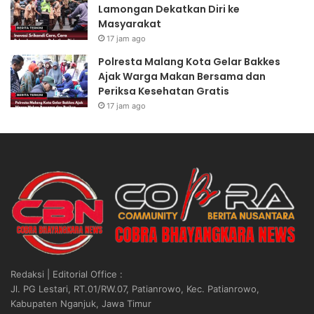
Lamongan Dekatkan Diri ke
a
a
Masyarakat
n
a
17 jam ago
R
n
U
P
Polresta Malang Kota Gelar Bakkes
U
e
Ajak Warga Makan Bersama dan
K
r
Periksa Kesehatan Gratis
e
s
17 jam ago
t
o
e
n
n
e
a
l
g
d
a
i
k
A
e
c
r
e
j
h
a
D
Redaksi | Editorial Office :
a
i
Jl. PG Lestari, RT.01/RW.07, Patianrowo, Kec. Patianrowo,
n
l
Kabupaten Nganjuk, Jawa Timur
,
a