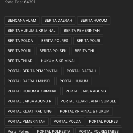
Kode Pos: 64391
S
k
i
s
a
a
BENCANA ALAM
BERITA DAERAH
BERITA HUKUM
p
n
J
a
BERITA HUKUM & KRIMINAL
BERITA PEMERINTAH
a
k
BERITA POLDA
BERITA POLRES
BERITA POLRI
d
a
i
n
BERITA POLRI
BERITA POLSEK
BERITA TNI
J
S
e
e
BERITA TNI AD
HUKUM & KRIMINAL
m
c
PORTAL BERITA PEMERINTAH
PORTAL DAERAH
b
a
a
r
PORTAL DAERAH MINSEL
PORTAL HUKUM
t
a
PORTAL HUKUM & KRIMINAL
PORTAL JAKSA AGUNG
a
P
n
r
PORTAL JAKSA AGUNG RI
PORTAL KEJARI LAHAT SUMSEL
A
o
s
f
PORTAL KEJATI KALTENG
PORTAL KRIMINAL & HUKUM
p
e
PORTAL PEMERINTAH
PORTAL POLDA
PORTAL POLRES
i
s
r
i
Portal Polres
PORTAL POLRESTA
PORTAL POLRESTABES