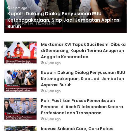
r
P
:
i
17 jam ago
a
Kapolri Dukung Dialog Penyusunan RUU
D
s
Ketenagakerjaan, Siap Jadi Jembatan Aspirasi
u
t
Buruh
k
i
u
k
n
a
Muktamar XVI Tapak Suci Resmi Dibuka
g
n
di Semarang, Kapolri Terima Anugerah
D
P
Anggota Kehormatan
i
r
17 jam ago
a
o
l
s
Kapolri Dukung Dialog Penyusunan RUU
o
e
Ketenagakerjaan, Siap Jadi Jembatan
g
s
Aspirasi Buruh
P
P
17 jam ago
e
e
Polri Pastikan Proses Pemeriksaan
n
m
Personel di Aceh Dilaksanakan Secara
y
e
Profesional dan Transparan
u
r
s
i
17 jam ago
u
k
Inovasi Srikandi Care, Cara Polres
n
s