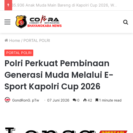
35.936 Anak Muda Main Bareng di Kapolri Cup 2026, Wakapolri: Jangan Cuma Jadi Penonton, Jadilah Talenta Digital
Menu
S
fo
Home
/
PORTAL POLRI
PORTAL POLRI
Polri Perkuat Pembinaan
Generasi Muda Melalui E-
Sport Kapolri Cup 2026
GondRonG. pTw
07 Juni 2026
0
42
1 minute read