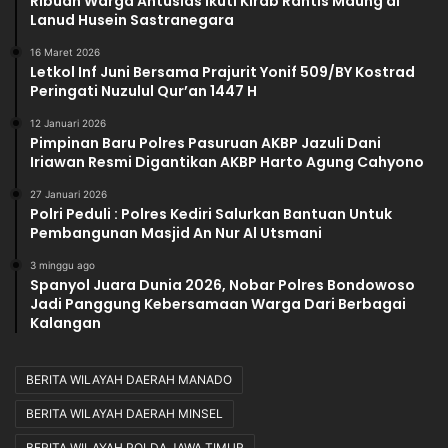
Ribuan Warga Antusias Ikuti Kirab Rantis Maung di
Lanud Husein Sastranegara
16 Maret 2026
Letkol Inf Juni Bersama Prajurit Yonif 509/BY Kostrad
Peringati Nuzulul Qur’an 1447 H
12 Januari 2026
Pimpinan Baru Polres Pasuruan AKBP Jazuli Dani
Iriawan Resmi Digantikan AKBP Harto Agung Cahyono
27 Januari 2026
Polri Peduli : Polres Kediri Salurkan Bantuan Untuk
Pembangunan Masjid An Nur Al Utsmani
3 minggu ago
Spanyol Juara Dunia 2026, Nobar Polres Bondowoso
Jadi Panggung Kebersamaan Warga Dari Berbagai
Kalangan
BERITA WILAYAH DAERAH MANADO
BERITA WILAYAH DAERAH MINSEL
BERITA WILAYAH POLDA JAWA TIMUR