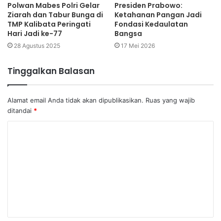
Polwan Mabes Polri Gelar
Presiden Prabowo:
Ziarah dan Tabur Bunga di
Ketahanan Pangan Jadi
TMP Kalibata Peringati
Fondasi Kedaulatan
Hari Jadi ke-77
Bangsa
28 Agustus 2025
17 Mei 2026
Tinggalkan Balasan
Alamat email Anda tidak akan dipublikasikan.
Ruas yang wajib
ditandai
*
K
o
m
e
n
t
a