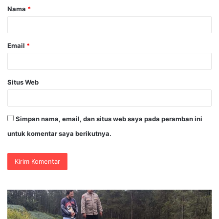
Nama
*
r
*
Email
*
Situs Web
Simpan nama, email, dan situs web saya pada peramban ini
untuk komentar saya berikutnya.
35.936
KB
Anak
Ap
Muda
K