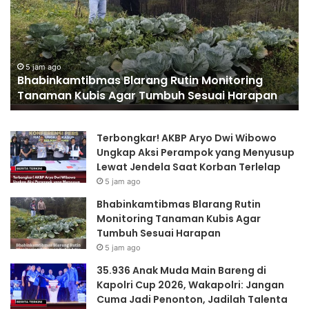
Main
Ka
Bareng
Ka
di
As
Kapolri
da
5 jam ago
35.936 Anak Muda Main Bareng di Kapolri Cup
Cup
P
2026, Wakapolri: Jangan Cuma Jadi Penonton,
2026,
R
Jadilah Talenta Digital
Wakapolri:
Ke
Jangan
Cuma
Terbongkar! AKBP Aryo Dwi Wibowo
Jadi
Ungkap Aksi Perampok yang Menyusup
Penonton,
Lewat Jendela Saat Korban Terlelap
Jadilah
Talenta
5 jam ago
Digital
Bhabinkamtibmas Blarang Rutin
Monitoring Tanaman Kubis Agar
Tumbuh Sesuai Harapan
5 jam ago
35.936 Anak Muda Main Bareng di
Kapolri Cup 2026, Wakapolri: Jangan
Cuma Jadi Penonton, Jadilah Talenta