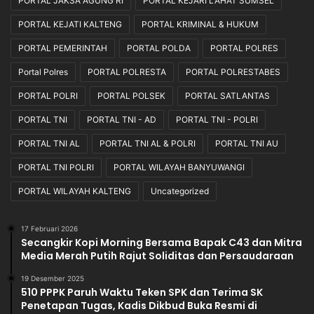
PORTAL JAKSA AGUNG RI
PORTAL KEJARI LAHAT SUMSEL
PORTAL KEJATI KALTENG
PORTAL KRIMINAL & HUKUM
PORTAL PEMERINTAH
PORTAL POLDA
PORTAL POLRES
Portal Polres
PORTAL POLRESTA
PORTAL POLRESTABES
PORTAL POLRI
PORTAL POLSEK
PORTAL SATLANTAS
PORTAL TNI
PORTAL TNI - AD
PORTAL TNI - POLRI
PORTAL TNI AL
PORTAL TNI AL & POLRI
PORTAL TNI AU
PORTAL TNI POLRI
PORTAL WILAYAH BANYUWANGI
PORTAL WILAYAH KALTENG
Uncategorized
17 Februari 2026
Secangkir Kopi Morning Bersama Bapak C43 dan Mitra
Media Merah Putih Rajut Soliditas dan Persaudaraan
19 Desember 2025
510 PPPK Paruh Waktu Teken SPK dan Terima SK
Penetapan Tugas, Kadis Dikbud Buka Resmi di