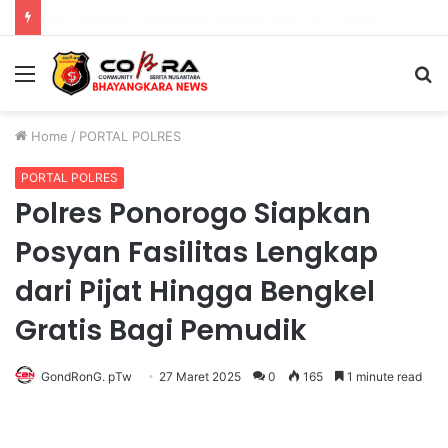
PENGGANTIAN KAPOLRI”KOMPETENSI ABSOLUT PRESIDEN”
Menu
S
fo
Home
/
PORTAL POLRES
PORTAL POLRES
Polres Ponorogo Siapkan
Posyan Fasilitas Lengkap
dari Pijat Hingga Bengkel
Gratis Bagi Pemudik
GondRonG. pTw
27 Maret 2025
0
165
1 minute read