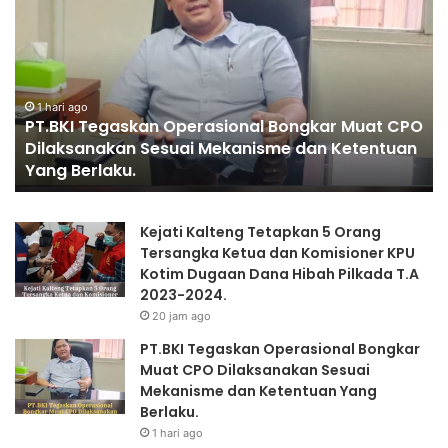
KAPOLRI”KOMPETENSI
ABSOLUT
PRESIDEN”
asional Bongkar Muat CPO
1 hari ago
Mekanisme dan Ketentuan
PENGGANTIAN KAPOLRI”KO
PRESIDEN”
Kejati Kalteng Tetapkan 5 Orang
Tersangka Ketua dan Komisioner KPU
Kotim Dugaan Dana Hibah Pilkada T.A
2023-2024.
20 jam ago
PT.BKI Tegaskan Operasional Bongkar
Muat CPO Dilaksanakan Sesuai
Mekanisme dan Ketentuan Yang
Berlaku.
1 hari ago