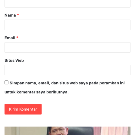
a
Nama
*
r
*
Email
*
Situs Web
Simpan nama, email, dan situs web saya pada peramban ini
untuk komentar saya berikutnya.
PENGGANTIAN