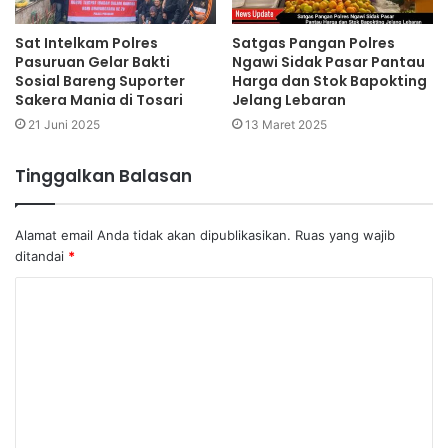
Sat Intelkam Polres
Satgas Pangan Polres
Pasuruan Gelar Bakti
Ngawi Sidak Pasar Pantau
Sosial Bareng Suporter
Harga dan Stok Bapokting
Sakera Mania di Tosari
Jelang Lebaran
21 Juni 2025
13 Maret 2025
Tinggalkan Balasan
Alamat email Anda tidak akan dipublikasikan.
Ruas yang wajib
ditandai
*
K
o
m
e
n
t