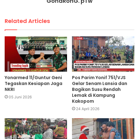
GondRonG. pTw
Related Articles
Yonarmed 11/Guntur Geni
Pos Parim Yonif 751/VJS
Tegaskan Kesiapan Jaga
Gelar Senam Lansia dan
NKRI
Bagikan Susu Rendah
Lemak di Kampung
05 Juni 2026
Kakopom
24 April 2026