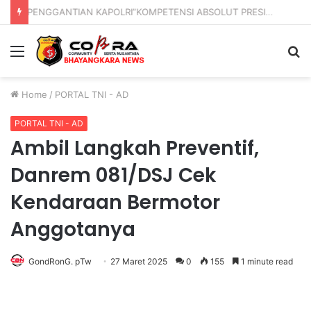
DVI Polda Jatim Serahkan Jenazah Kelima Korban KM Mutiara Sentosa II
Menu
S
fo
Home
/
PORTAL TNI - AD
PORTAL TNI - AD
Ambil Langkah Preventif,
Danrem 081/DSJ Cek
Kendaraan Bermotor
Anggotanya
GondRonG. pTw
27 Maret 2025
0
155
1 minute read