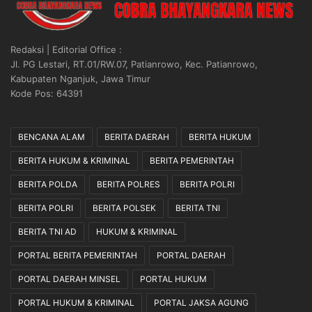
Redaksi | Editorial Office :
Jl. PG Lestari, RT.01/RW.07, Patianrowo, Kec. Patianrowo,
Kabupaten Nganjuk, Jawa Timur
Kode Pos: 64391
BENCANA ALAM
BERITA DAERAH
BERITA HUKUM
BERITA HUKUM & KRIMINAL
BERITA PEMERINTAH
BERITA POLDA
BERITA POLRES
BERITA POLRI
BERITA POLRI
BERITA POLSEK
BERITA TNI
BERITA TNI AD
HUKUM & KRIMINAL
PORTAL BERITA PEMERINTAH
PORTAL DAERAH
PORTAL DAERAH MINSEL
PORTAL HUKUM
PORTAL HUKUM & KRIMINAL
PORTAL JAKSA AGUNG