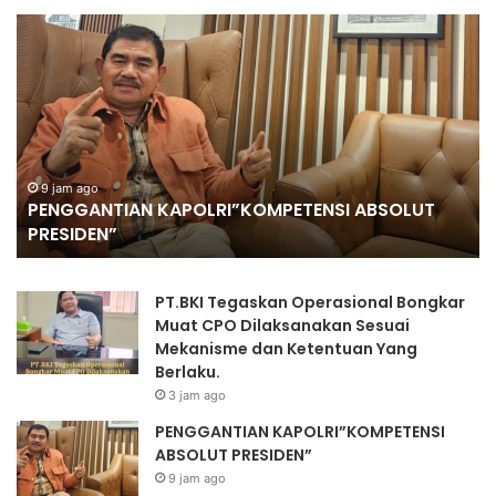
PENGGANTIAN
DV
KAPOLRI”KOMPETENSI
Po
ABSOLUT
Ja
PRESIDEN”
Se
Je
Ke
Ko
O
K
9 jam ago
PENGGANTIAN KAPOLRI”KOMPETENSI ABSOLUT
Mu
PRESIDEN”
Se
II
PT.BKI Tegaskan Operasional Bongkar
Muat CPO Dilaksanakan Sesuai
Mekanisme dan Ketentuan Yang
Berlaku.
3 jam ago
PENGGANTIAN KAPOLRI”KOMPETENSI
ABSOLUT PRESIDEN”
9 jam ago