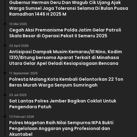
Gubernur Herman Deru Dan Wagub Cik Ujang Ajak
Warga Sumsel Jaga Toleransi Selama Di Bulan Puasa
Ramadhan 1446 H 2025 M
12 Mei 2025
Cegah Aksi Premanisme Polda Jatim Gelar Patroli
Skala Besar di Operasi Pekat II Semeru 2025
23 April 2026
Antisipasi Dampak Musim Kemarau/El Nino, Kodim
1310/Bitung bersama Aparat Terkait di Minahasa
Utara Gelar Apel Geladi Kesiapsiagaan Bencana
11 September 2025
Polresta Malang Kota Kembali Gelontorkan 22 Ton
Beras Murah Warga Senyum Sumringah
23 Juli 2025
Sat Lantas Polres Jember Bagikan Coklat Untuk
Pengendara Patuh
13 Februari 2026
Polres Magetan Raih Nilai Sempurna IKPA Bukti
Pengelolaan Anggaran yang Profesional dan
Akuntabel