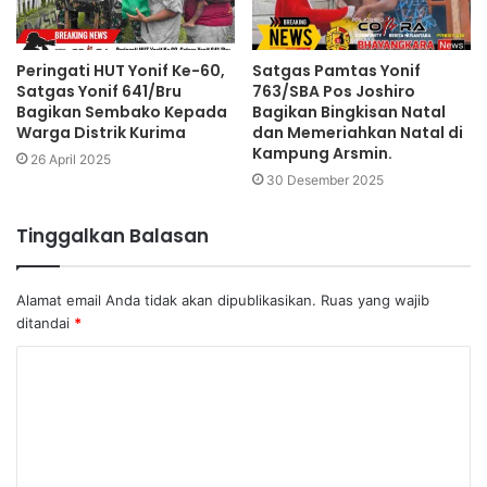
Peringati HUT Yonif Ke-60,
Satgas Pamtas Yonif
Satgas Yonif 641/Bru
763/SBA Pos Joshiro
Bagikan Sembako Kepada
Bagikan Bingkisan Natal
Warga Distrik Kurima
dan Memeriahkan Natal di
Kampung Arsmin.
26 April 2025
30 Desember 2025
Tinggalkan Balasan
Alamat email Anda tidak akan dipublikasikan.
Ruas yang wajib
ditandai
*
K
o
m
e