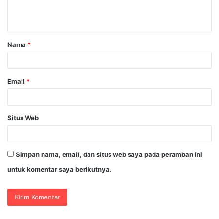
n
t
a
Nama
*
r
*
Email
*
Situs Web
Simpan nama, email, dan situs web saya pada peramban ini
untuk komentar saya berikutnya.