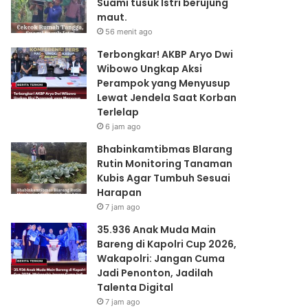
Suami tusuk Istri berujung
Jadilah
maut.
Talenta
56 menit ago
Digital
Terbongkar! AKBP Aryo Dwi
Wibowo Ungkap Aksi
Perampok yang Menyusup
Lewat Jendela Saat Korban
Terlelap
6 jam ago
Bhabinkamtibmas Blarang
Rutin Monitoring Tanaman
Kubis Agar Tumbuh Sesuai
Harapan
7 jam ago
35.936 Anak Muda Main
Bareng di Kapolri Cup 2026,
Wakapolri: Jangan Cuma
Jadi Penonton, Jadilah
Talenta Digital
7 jam ago