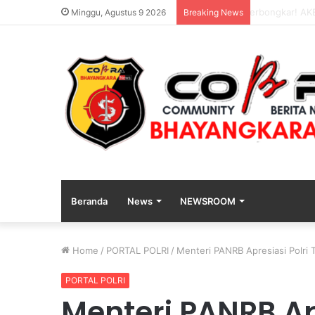
Bhabinkamtib
Minggu, Agustus 9 2026
Breaking News
Beranda
News
NEWSROOM
Home
/
PORTAL POLRI
/
Menteri PANRB Apresiasi Polri 
PORTAL POLRI
Menteri PANRB Apr