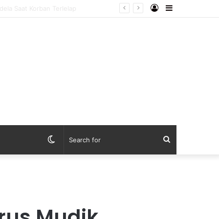
Log
Sidebar
apan
In
Switch
Search
skin
for
Arus Mudik