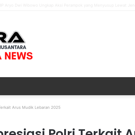
mas Blarang Rutin Monitoring Tanaman Kubis Agar Tumbuh Sesuai Har
Terkait Arus Mudik Lebaran 2025
esiasi Polri Terkait 