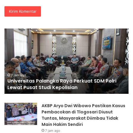
Polda
Jatim
Gelar
Nobar
Final
Piala
Presiden
8 jam ago
Polda Jatim Gelar Nobar Final Piala Presi
2026,
M Polri
2026, Ribuan Bonek Mania Dukung Perse
Ribuan
dari Lapangan Mapolda
Bonek
Mania
Dukung
AKBP Aryo Dwi Wibowo Pastikan Kasus
Persebaya
Pembacokan di Tlogosari Diusut
dari
Tuntas, Masyarakat Diimbau Tidak
Lapangan
Main Hakim Sendiri
Mapolda
7 jam ago