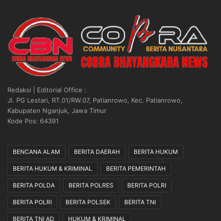
Redaksi | Editorial Office :
Jl. PG Lestari, RT.01/RW.07, Patianrowo, Kec. Patianrowo,
Kabupaten Nganjuk, Jawa Timur
Kode Pos: 64391
BENCANA ALAM
BERITA DAERAH
BERITA HUKUM
BERITA HUKUM & KRIMINAL
BERITA PEMERINTAH
BERITA POLDA
BERITA POLRES
BERITA POLRI
BERITA POLRI
BERITA POLSEK
BERITA TNI
BERITA TNI AD
HUKUM & KRIMINAL