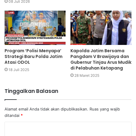
08 Juli 2026
Program ‘Polisi Menyapa’
Kapolda Jatim Bersama
Strategi Baru Polda Jatim
Pangdam V Brawijaya dan
Atasi ODOL
Gubernur Tinjau Arus Mudik
di Pelabuhan Ketapang
18 Juli 2025
28 Maret 2025
Tinggalkan Balasan
Alamat email Anda tidak akan dipublikasikan.
Ruas yang wajib
ditandai
*
K
o