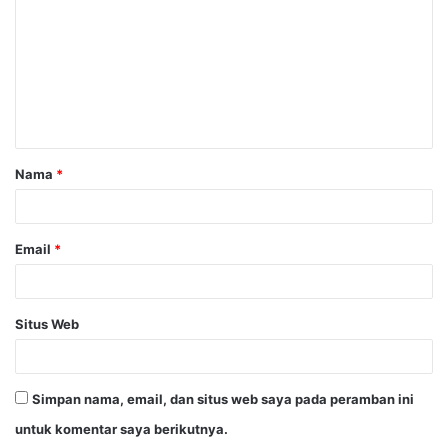
m
e
n
t
a
Nama
*
r
*
Email
*
Situs Web
Simpan nama, email, dan situs web saya pada peramban ini
untuk komentar saya berikutnya.