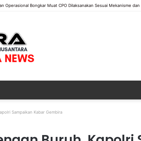
 KAPOLRI”KOMPETENSI ABSOLUT PRESIDEN”
apolri Sampaikan Kabar Gembira
ngan Buruh, Kapolri