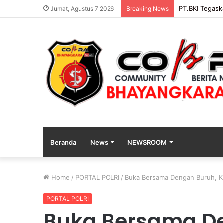
PENGGANTIAN
Jumat, Agustus 7 2026
Breaking News
Beranda
News
NEWSROOM
Home
/
PORTAL POLRI
/
Buka Bersama Dengan Buruh, K
PORTAL POLRI
Buka Bersama De