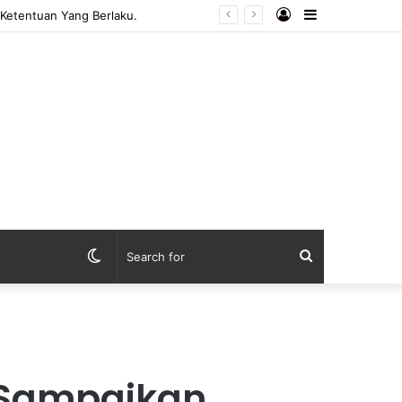
Log
Sidebar
In
Switch
Search
skin
for
 Sampaikan