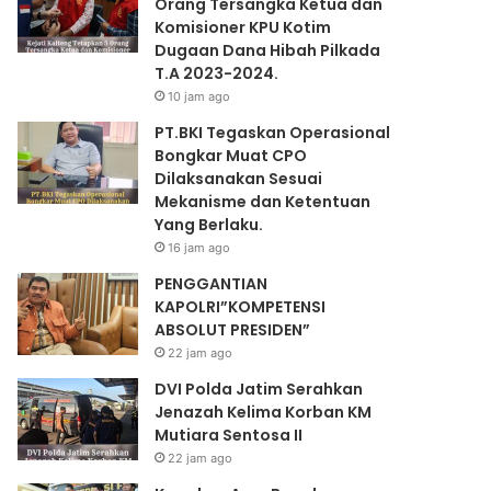
Orang Tersangka Ketua dan
Komisioner KPU Kotim
Dugaan Dana Hibah Pilkada
T.A 2023-2024.
10 jam ago
PT.BKI Tegaskan Operasional
Bongkar Muat CPO
Dilaksanakan Sesuai
Mekanisme dan Ketentuan
Yang Berlaku.
16 jam ago
PENGGANTIAN
KAPOLRI”KOMPETENSI
ABSOLUT PRESIDEN”
22 jam ago
DVI Polda Jatim Serahkan
Jenazah Kelima Korban KM
Mutiara Sentosa II
22 jam ago