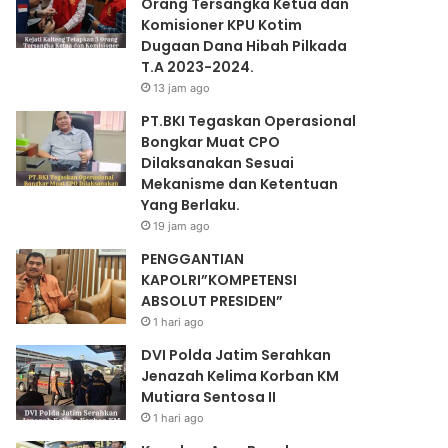
Orang Tersangka Ketua dan
Komisioner KPU Kotim
Dugaan Dana Hibah Pilkada
T.A 2023-2024.
13 jam ago
PT.BKI Tegaskan Operasional
Bongkar Muat CPO
Dilaksanakan Sesuai
Mekanisme dan Ketentuan
Yang Berlaku.
19 jam ago
PENGGANTIAN
KAPOLRI”KOMPETENSI
ABSOLUT PRESIDEN”
1 hari ago
DVI Polda Jatim Serahkan
Jenazah Kelima Korban KM
Mutiara Sentosa II
1 hari ago