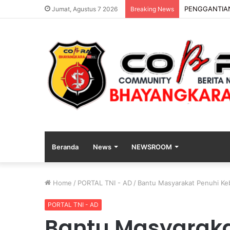
PENGGANTIAN
Jumat, Agustus 7 2026
Breaking News
Beranda
News
NEWSROOM
Home
/
PORTAL TNI - AD
/
Bantu Masyarakat Penuhi Ke
PORTAL TNI - AD
Bantu Masyaraka