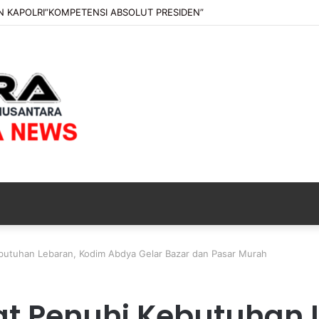
 KAPOLRI”KOMPETENSI ABSOLUT PRESIDEN”
butuhan Lebaran, Kodim Abdya Gelar Bazar dan Pasar Murah
t Penuhi Kebutuhan 