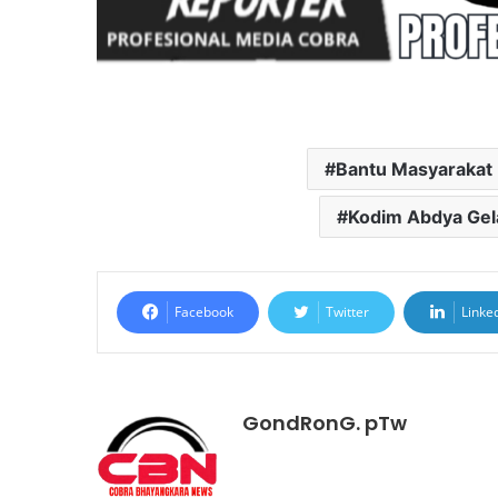
Bantu Masyarakat
Kodim Abdya Gel
Facebook
Twitter
Linke
GondRonG. pTw