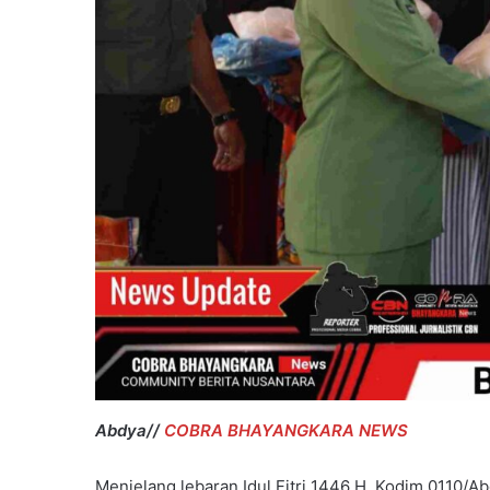
Pilkada
T.A
2023-
2024.
Abdya//
COBRA BHAYANGKARA NEWS
Menjelang lebaran Idul Fitri 1446 H, Kodim 0110