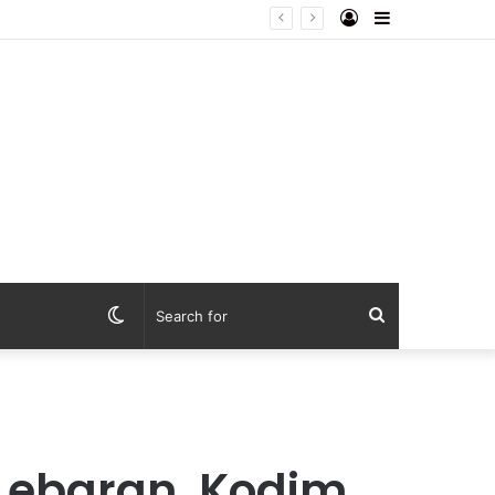
Log
Sidebar
In
Switch
Search
skin
for
Lebaran, Kodim