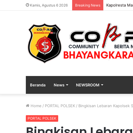
Polres Lumaja
Kamis, Agustus 6 2026
Breaking News
Beranda
News
NEWSROOM
Home
/
PORTAL POLSEK
/
Bingkisan Lebaran Kapolsek
PORTAL POLSEK
Bingkisan Lebar