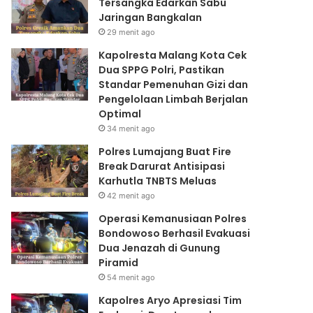
Tersangka Edarkan Sabu
Jaringan Bangkalan
29 menit ago
Kapolresta Malang Kota Cek
Dua SPPG Polri, Pastikan
Standar Pemenuhan Gizi dan
Pengelolaan Limbah Berjalan
Optimal
34 menit ago
Polres Lumajang Buat Fire
Break Darurat Antisipasi
Karhutla TNBTS Meluas
42 menit ago
Operasi Kemanusiaan Polres
Bondowoso Berhasil Evakuasi
Dua Jenazah di Gunung
Piramid
54 menit ago
Kapolres Aryo Apresiasi Tim