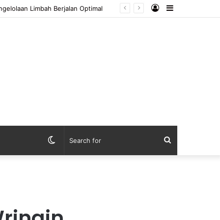
Log
Sidebar
In
Switch
Search
skin
for
ringin