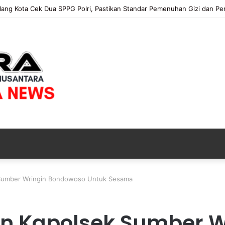
ng Buat Fire Break Darurat Antisipasi Karhutla TNBTS Meluas
 Sumber Wringin Bondowoso Untuk Sesama
an Kapolsek Sumber W