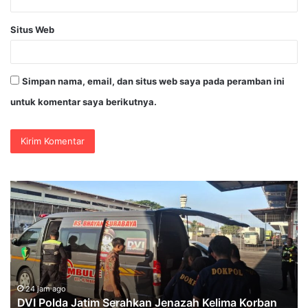
Situs Web
Simpan nama, email, dan situs web saya pada peramban ini
untuk komentar saya berikutnya.
DVI
Ka
Polda
Ar
Jatim
Bo
Serahkan
M
Jenazah
Pe
Kelima
di
Korban
KS
KM
U
24 jam ago
DVI Polda Jatim Serahkan Jenazah Kelima Korban
Mutiara
An