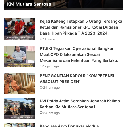
KM Mutiara Sentosa II
Sentosa
Na
II
Ra
Ra
Kejati Kalteng Tetapkan 5 Orang Tersangka
Ju
Ketua dan Komisioner KPU Kotim Dugaan
Ru
Dana Hibah Pilkada T.A 2023-2024.
11 jam ago
PT.BKI Tegaskan Operasional Bongkar
Muat CPO Dilaksanakan Sesuai
Mekanisme dan Ketentuan Yang Berlaku.
17 jam ago
PENGGANTIAN KAPOLRI”KOMPETENSI
ABSOLUT PRESIDEN”
24 jam ago
DVI Polda Jatim Serahkan Jenazah Kelima
Korban KM Mutiara Sentosa II
24 jam ago
Kapolres Aryo Bongkar Modus