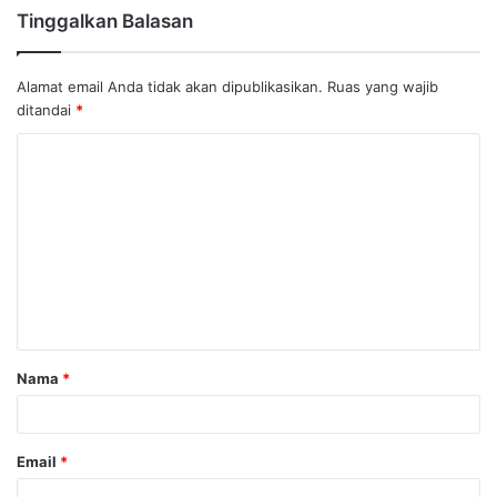
Tinggalkan Balasan
Alamat email Anda tidak akan dipublikasikan.
Ruas yang wajib
ditandai
*
K
o
m
e
n
t
a
Nama
*
r
*
Email
*