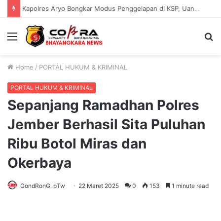
Kapolres Aryo Bongkar Modus Penggelapan di KSP, Uang Angsuran Nasabah Raib Ratusan Juta Rupiah
Menu
S
fo
Home
/
PORTAL HUKUM & KRIMINAL
PORTAL HUKUM & KRIMINAL
Sepanjang Ramadhan Polres
Jember Berhasil Sita Puluhan
Ribu Botol Miras dan
Okerbaya
GondRonG. pTw
22 Maret 2025
0
153
1 minute read