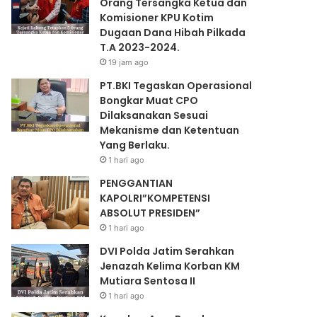
Orang Tersangka Ketua dan
Komisioner KPU Kotim
Dugaan Dana Hibah Pilkada
T.A 2023-2024.
19 jam ago
PT.BKI Tegaskan Operasional
Bongkar Muat CPO
Dilaksanakan Sesuai
Mekanisme dan Ketentuan
Yang Berlaku.
1 hari ago
PENGGANTIAN
KAPOLRI”KOMPETENSI
ABSOLUT PRESIDEN”
1 hari ago
DVI Polda Jatim Serahkan
Jenazah Kelima Korban KM
Mutiara Sentosa II
1 hari ago