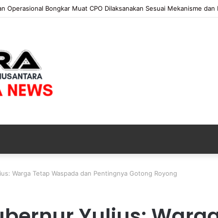
 KAPOLRI”KOMPETENSI ABSOLUT PRESIDEN”
ius: Warga Tetap Waspada dan Pentingnya Gotong Royong
ubernur Yulius: War