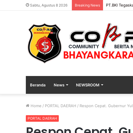
PENGGANTIAN
Sabtu, Agustus 8 2026
Breaking News
Beranda
News
NEWSROOM
Home
/
PORTAL DAERAH
/
Respon Cepat. Gubernur Yul
PORTAL DAERAH
Respon Cepat. G