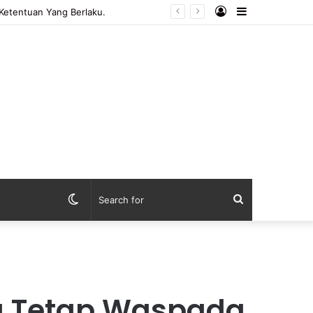
Log
Sidebar
In
Switch
Search
skin
for
ga Tetap Waspada