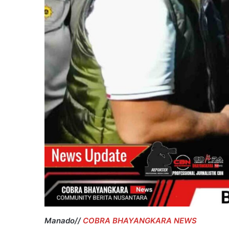
Pilkada
T.A
2023-
2024.
Manado//
COBRA BHAYANGKARA NEWS