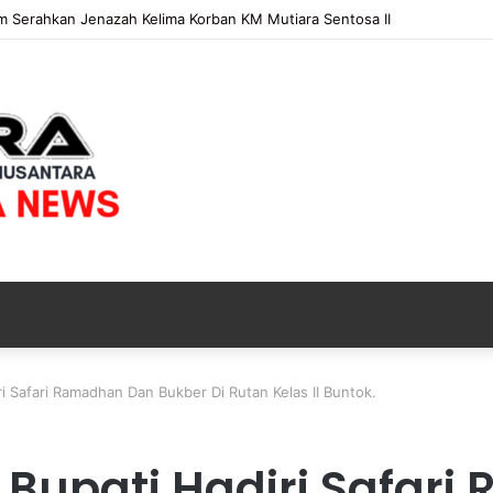
 Bongkar Modus Penggelapan di KSP, Uang Angsuran Nasabah Raib Rat
ri Safari Ramadhan Dan Bukber Di Rutan Kelas II Buntok.
 Bupati Hadiri Safar