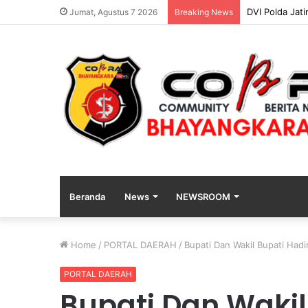
Kapolres Aryo
Jumat, Agustus 7 2026
Breaking News
Beranda
News
NEWSROOM
Home
/
PORTAL DAERAH
/
Bupati Dan Wakil Bupati Hadi
PORTAL DAERAH
Bupati Dan Wakil