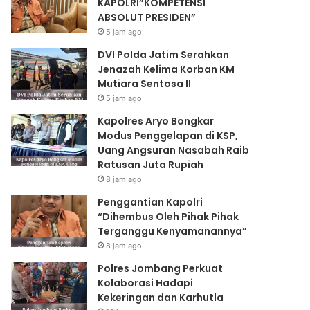
KAPOLRI”KOMPETENSI
ABSOLUT PRESIDEN”
5 jam ago
DVI Polda Jatim Serahkan
Jenazah Kelima Korban KM
Mutiara Sentosa II
5 jam ago
Kapolres Aryo Bongkar
Modus Penggelapan di KSP,
Uang Angsuran Nasabah Raib
Ratusan Juta Rupiah
8 jam ago
Penggantian Kapolri
“Dihembus Oleh Pihak Pihak
Terganggu Kenyamanannya”
8 jam ago
Polres Jombang Perkuat
Kolaborasi Hadapi
Kekeringan dan Karhutla