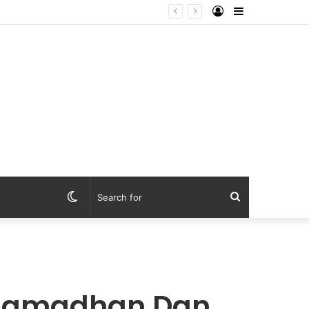
Log
Sidebar
usan Juta Rupiah
In
Switch
Search
skin
for
i Ramadhan Dan