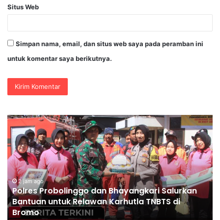
Situs Web
Simpan nama, email, dan situs web saya pada peramban ini
untuk komentar saya berikutnya.
Polres
Situbondo
Perketat
Pemeriksaan
Muatan
Truk
di
urkan
Pelabuhan
2 jam ago
i
Polres Situbondo Perketat Pemeriksaan Mu
Jangkar
Truk di Pelabuhan Jangkar