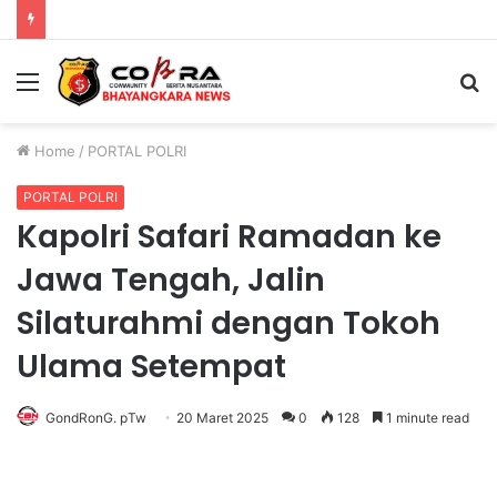
Polres Situbondo Perketat Pemeriksaan Muatan Truk di Pelabuhan Jangkar
Menu
S
fo
Home
/
PORTAL POLRI
PORTAL POLRI
Kapolri Safari Ramadan ke
Jawa Tengah, Jalin
Silaturahmi dengan Tokoh
Ulama Setempat
GondRonG. pTw
20 Maret 2025
0
128
1 minute read