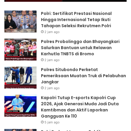
Polri: Sertifikat Prestasi Nasional
Hingga Internasional Tetap Ikuti
Tahapan Seleksi Rekrutmen Polri
2 jam ago
Polres Probolinggo dan Bhayangkari
Salurkan Bantuan untuk Relawan
Karhutla TNBTS di Bromo
2 jam ago
Polres Situbondo Perketat
Pemeriksaan Muatan Truk di Pelabuhan
Jangkar
2 jam ago
Kapolri Tutup E-sports Kapolri Cup
2026, Ajak Generasi Muda Jadi Duta
Kamtibmas dan Aktif Laporkan
Gangguan Ke 110
5 jam ago