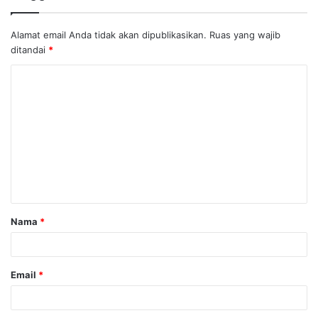
Alamat email Anda tidak akan dipublikasikan.
Ruas yang wajib
ditandai
*
K
o
m
e
n
t
a
Nama
*
r
*
Email
*