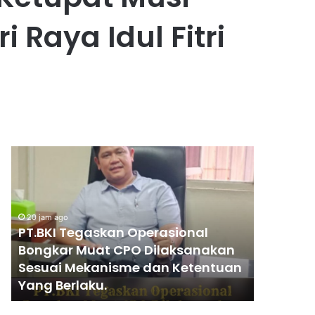
Raya Idul Fitri
PENGGANTIAN
KAPOLRI”KOMPETENSI
ABSOLUT
PRESIDEN”
rasional
1 hari ago
ilaksanakan
PENGGANTIAN
an Ketentuan
KAPOLRI”KOMPETENSI ABSOLUT
PRESIDEN”