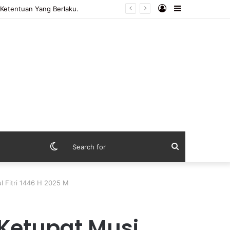
Log
Sidebar
In
Switch
Search
skin
for
l Fitri 1446 H 2025 M
 Ketupat Musi