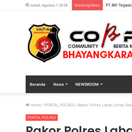
PENGGANTIAN
Jumat, Agustus 7 2026
Breaking News
Beranda
News
NEWSROOM
Home
/
PORTAL POLRES
/
Rakor Polres Lahat Lintas Se
PORTAL POLRES
Rakor Polres Laha