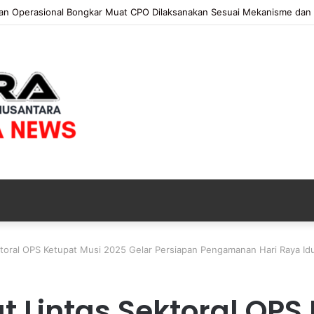
 KAPOLRI”KOMPETENSI ABSOLUT PRESIDEN”
ktoral OPS Ketupat Musi 2025 Gelar Persiapan Pengamanan Hari Raya Idu
t Lintas Sektoral OPS