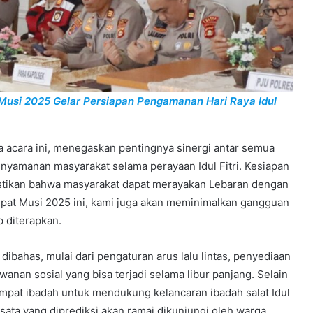
 Musi 2025 Gelar Persiapan Pengamanan Hari Raya Idul
 acara ini, menegaskan pentingnya sinergi antar semua
nyamanan masyarakat selama perayaan Idul Fitri. Kesiapan
stikan bahwa masyarakat dapat merayakan Lebaran dengan
tupat Musi 2025 ini, kami juga akan meminimalkan gangguan
p diterapkan.
ibahas, mulai dari pengaturan arus lalu lintas, penyediaan
an sosial yang bisa terjadi selama libur panjang. Selain
empat ibadah untuk mendukung kelancaran ibadah salat Idul
sata yang diprediksi akan ramai dikunjungi oleh warga.