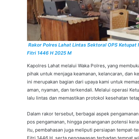
Rakor Polres Lahat Lintas Sektoral OPS Ketupat
Fitri 1446 H 2025 M
Kapolres Lahat melalui Waka Polres, yang membuka
pihak untuk menjaga keamanan, kelancaran, dan ke
ini merupakan bagian dari upaya kami untuk mema
aman, nyaman, dan terkendali. Melalui operasi Ke
lalu lintas dan memastikan protokol kesehatan teta
Dalam rakor tersebut, berbagai aspek pengamanan d
pos pengamanan, hingga penanganan potensi kerawan
itu, pembahasan juga meliputi persiapan tempat-t
Fitri 1446 H, serta pengawasan terhadap tempat wi