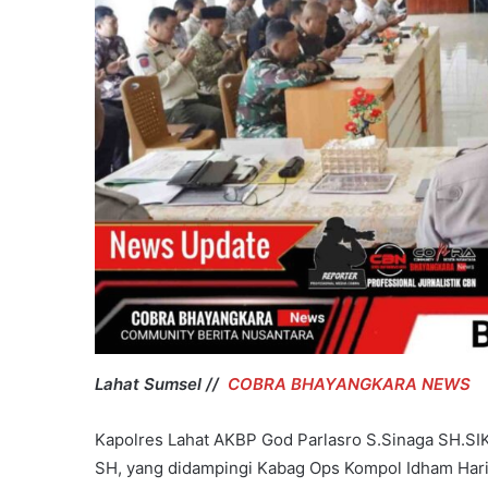
Ratusan
Dugaan
Juta
Dana
Rupiah
Hibah
Pilkada
T.A
2023-
2024.
Lahat Sumsel //
COBRA BHAYANGKARA NEWS
Kapolres Lahat AKBP God Parlasro S.Sinaga SH.SIK
SH, yang didampingi Kabag Ops Kompol Idham Hari