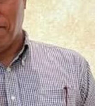
Pilkada
T.A
2023-
2024.