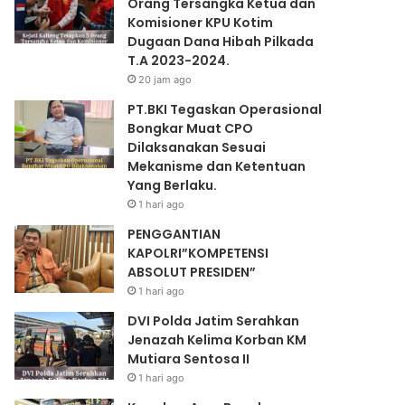
Orang Tersangka Ketua dan
Komisioner KPU Kotim
Dugaan Dana Hibah Pilkada
T.A 2023-2024.
20 jam ago
PT.BKI Tegaskan Operasional
Bongkar Muat CPO
Dilaksanakan Sesuai
Mekanisme dan Ketentuan
Yang Berlaku.
1 hari ago
PENGGANTIAN
KAPOLRI”KOMPETENSI
ABSOLUT PRESIDEN”
1 hari ago
DVI Polda Jatim Serahkan
Jenazah Kelima Korban KM
Mutiara Sentosa II
1 hari ago