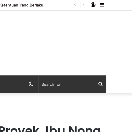
Log
Sidebar
In
Switch
Search
skin
for
Proyek, Ibu Nona