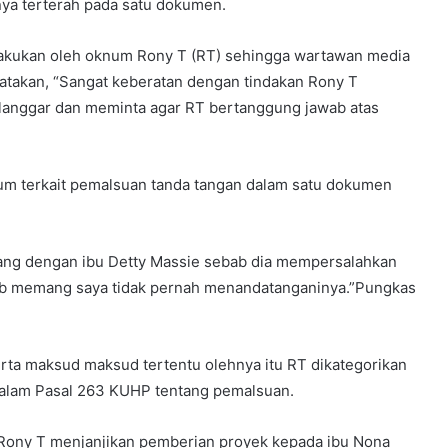
nya terterah pada satu dokumen.
lakukan oleh oknum Rony T (RT) sehingga wartawan media
atakan, “Sangat keberatan dengan tindakan Rony T
dilanggar dan meminta agar RT bertanggung jawab atas
kum terkait pemalsuan tanda tangan dalam satu dokumen
gang dengan ibu Detty Massie sebab dia mempersalahkan
bab memang saya tidak pernah menandatanganinya.”Pungkas
erta maksud maksud tertentu olehnya itu RT dikategorikan
 dalam Pasal 263 KUHP tentang pemalsuan.
 Rony T menjanjikan pemberian proyek kepada ibu Nona