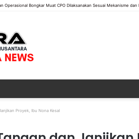
 KAPOLRI”KOMPETENSI ABSOLUT PRESIDEN”
anjikan Proyek, Ibu Nona Kesal
Tangan dan Janjikan 