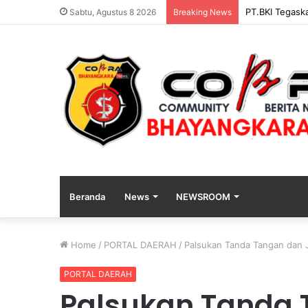
PENGGANTIAN
Sabtu, Agustus 8 2026
Breaking News
Beranda
News
NEWSROOM
Home
/
PORTAL DAERAH
/
Palsukan Tanda Tangan dan J
PORTAL DAERAH
Palsukan Tanda 