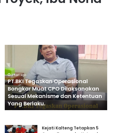
PENGGANTIAN
KAPOLRI”KOMPETENSI
al
ABSOLUT
PRESIDEN”
ago
I Tegaskan Operasional
1 hari ago
kan
kar Muat CPO Dilaksanakan
PENGGANTIAN
ai Mekanisme dan Ketentuan
KAPOLRI”KOMPET
me
Berlaku.
PRESIDEN”
n
Kejati Kalteng Tetapkan 5