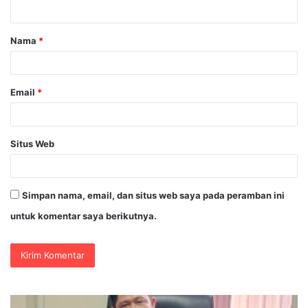
t
a
Nama
*
r
*
Email
*
Situs Web
Simpan nama, email, dan situs web saya pada peramban ini
untuk komentar saya berikutnya.
PENGGANTIAN
DV