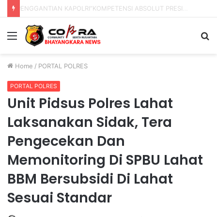
PENGGANTIAN KAPOLRI”KOMPETENSI ABSOLUT PRESIDEN”
Menu
S
fo
Home
/
PORTAL POLRES
PORTAL POLRES
Unit Pidsus Polres Lahat
Laksanakan Sidak, Tera
Pengecekan Dan
Memonitoring Di SPBU Lahat
BBM Bersubsidi Di Lahat
Sesuai Standar