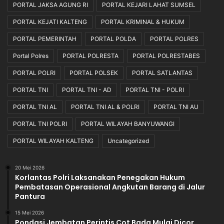
PORTAL JAKSA AGUNG RI
PORTAL KEJARI LAHAT SUMSEL
PORTAL KEJATI KALTENG
PORTAL KRIMINAL & HUKUM
PORTAL PEMERINTAH
PORTAL POLDA
PORTAL POLRES
Portal Polres
PORTAL POLRESTA
PORTAL POLRESTABES
PORTAL POLRI
PORTAL POLSEK
PORTAL SATLANTAS
PORTAL TNI
PORTAL TNI - AD
PORTAL TNI - POLRI
PORTAL TNI AL
PORTAL TNI AL & POLRI
PORTAL TNI AU
PORTAL TNI POLRI
PORTAL WILAYAH BANYUWANGI
PORTAL WILAYAH KALTENG
Uncategorized
20 Mei 2026
Korlantas Polri Laksanakan Penegakan Hukum
Pembatasan Operasional Angkutan Barang di Jalur
Pantura
15 Mei 2026
Pondasi Jembatan Perintis Cot Bada Mulai Dicor,