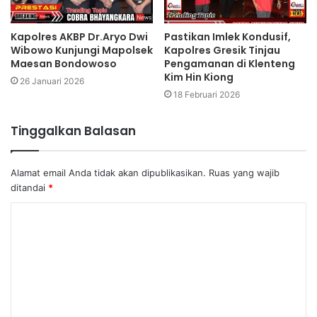
Kapolres AKBP Dr.Aryo Dwi
Pastikan Imlek Kondusif,
Wibowo Kunjungi Mapolsek
Kapolres Gresik Tinjau
Maesan Bondowoso
Pengamanan di Klenteng
Kim Hin Kiong
26 Januari 2026
18 Februari 2026
Tinggalkan Balasan
Alamat email Anda tidak akan dipublikasikan.
Ruas yang wajib
ditandai
*
K
o
m
e
n