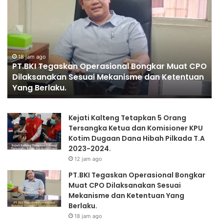
KAPOLRI”KOMPETENSI
Po
ABSOLUT
Ja
PRESIDEN”
Se
Je
Ke
Ko
O
K
1 hari ago
PENGGANTIAN KAPOLRI”KOMPETENSI ABSOLUT
Mu
PRESIDEN”
Se
II
Kejati Kalteng Tetapkan 5 Orang
Tersangka Ketua dan Komisioner KPU
Kotim Dugaan Dana Hibah Pilkada T.A
2023-2024.
12 jam ago
PT.BKI Tegaskan Operasional Bongkar
Muat CPO Dilaksanakan Sesuai
Mekanisme dan Ketentuan Yang
Berlaku.
18 jam ago