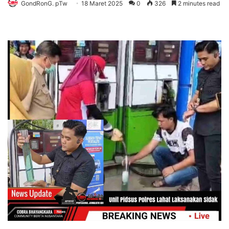
GondRonG. pTw
18 Maret 2025
0
326
2 minutes read