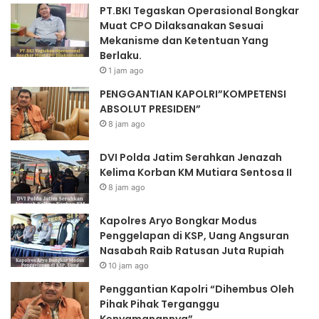
PT.BKI Tegaskan Operasional Bongkar
Muat CPO Dilaksanakan Sesuai
Mekanisme dan Ketentuan Yang
Berlaku.
1 jam ago
PENGGANTIAN KAPOLRI”KOMPETENSI
ABSOLUT PRESIDEN”
8 jam ago
DVI Polda Jatim Serahkan Jenazah
Kelima Korban KM Mutiara Sentosa II
8 jam ago
Kapolres Aryo Bongkar Modus
Penggelapan di KSP, Uang Angsuran
Nasabah Raib Ratusan Juta Rupiah
10 jam ago
Penggantian Kapolri “Dihembus Oleh
Pihak Pihak Terganggu