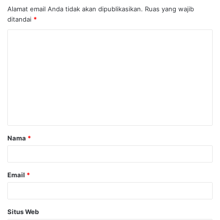
Alamat email Anda tidak akan dipublikasikan.
Ruas yang wajib
ditandai
*
K
o
m
e
n
t
a
Nama
*
r
*
Email
*
Situs Web