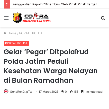
Penggantian Kapolri “Dihembus Oleh Pihak Pihak Terganggu Kenyamanannya”
Menu
S
fo
Home
/
PORTAL POLDA
PORTAL POLDA
Gelar ‘Pegar’ Ditpolairud
Polda Jatim Peduli
Kesehatan Warga Nelayan
di Bulan Ramadhan
GondRonG. pTw
17 Maret 2025
0
158
1 minute read