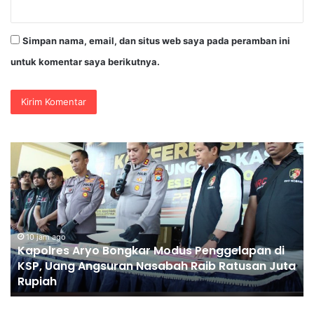
Simpan nama, email, dan situs web saya pada peramban ini
untuk komentar saya berikutnya.
Penggantian
Kapolri
“Dihembus
Oleh
Pihak
Pihak
Terganggu
n di
Kenyamanannya”
10 jam ago
n Juta
Penggantian Kapolri “Dihembus Oleh Pihak
Pihak Terganggu Kenyamanannya”