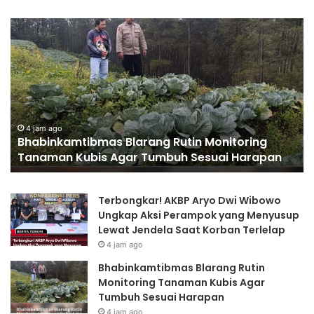
35.936
Anak
Muda
Main
Bareng
di
Kapolri
4 jam ago
35.936 Anak Muda Main
Cup
arang Rutin Monitoring
2026, Wakapolri: Jang
2026,
r Tumbuh Sesuai Harapan
Jadilah Talenta Digital
Wakapolri:
Jangan
Cuma
Terbongkar! AKBP Aryo Dwi Wibowo
Jadi
Ungkap Aksi Perampok yang Menyusup
Penonton,
Lewat Jendela Saat Korban Terlelap
Jadilah
4 jam ago
Talenta
Digital
Bhabinkamtibmas Blarang Rutin
Monitoring Tanaman Kubis Agar
Tumbuh Sesuai Harapan
4 jam ago