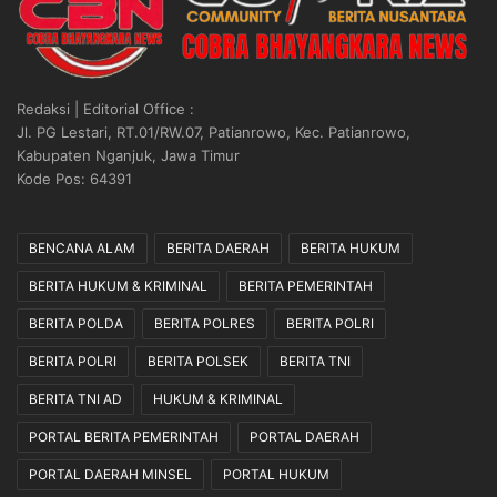
Redaksi | Editorial Office :
Jl. PG Lestari, RT.01/RW.07, Patianrowo, Kec. Patianrowo,
Kabupaten Nganjuk, Jawa Timur
Kode Pos: 64391
BENCANA ALAM
BERITA DAERAH
BERITA HUKUM
BERITA HUKUM & KRIMINAL
BERITA PEMERINTAH
BERITA POLDA
BERITA POLRES
BERITA POLRI
BERITA POLRI
BERITA POLSEK
BERITA TNI
BERITA TNI AD
HUKUM & KRIMINAL
PORTAL BERITA PEMERINTAH
PORTAL DAERAH
PORTAL DAERAH MINSEL
PORTAL HUKUM