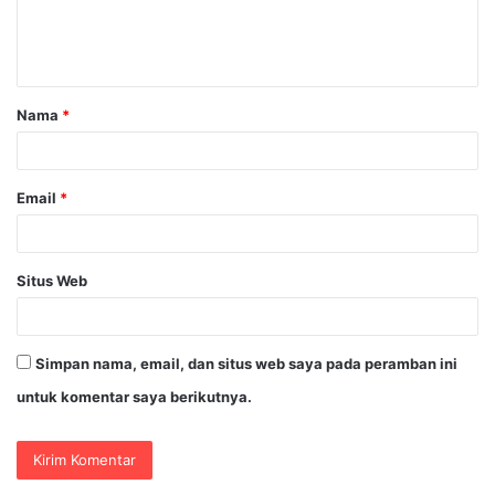
n
t
a
Nama
*
r
*
Email
*
Situs Web
Simpan nama, email, dan situs web saya pada peramban ini
untuk komentar saya berikutnya.