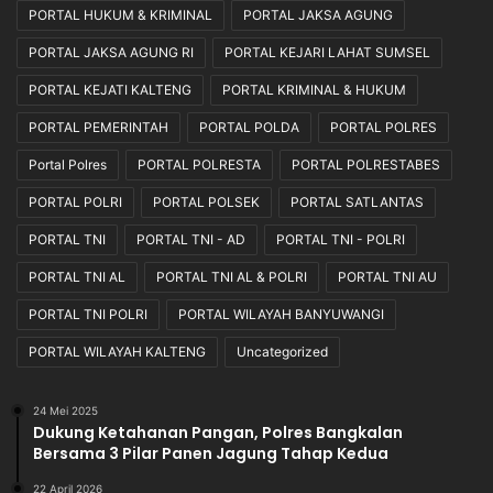
PORTAL HUKUM & KRIMINAL
PORTAL JAKSA AGUNG
PORTAL JAKSA AGUNG RI
PORTAL KEJARI LAHAT SUMSEL
PORTAL KEJATI KALTENG
PORTAL KRIMINAL & HUKUM
PORTAL PEMERINTAH
PORTAL POLDA
PORTAL POLRES
Portal Polres
PORTAL POLRESTA
PORTAL POLRESTABES
PORTAL POLRI
PORTAL POLSEK
PORTAL SATLANTAS
PORTAL TNI
PORTAL TNI - AD
PORTAL TNI - POLRI
PORTAL TNI AL
PORTAL TNI AL & POLRI
PORTAL TNI AU
PORTAL TNI POLRI
PORTAL WILAYAH BANYUWANGI
PORTAL WILAYAH KALTENG
Uncategorized
24 Mei 2025
Dukung Ketahanan Pangan, Polres Bangkalan
Bersama 3 Pilar Panen Jagung Tahap Kedua
22 April 2026