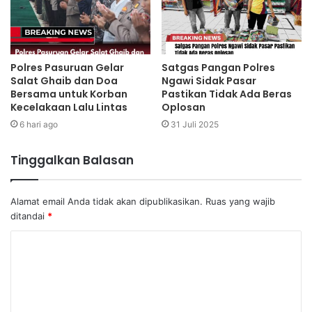
Polres Pasuruan Gelar
Satgas Pangan Polres
Salat Ghaib dan Doa
Ngawi Sidak Pasar
Bersama untuk Korban
Pastikan Tidak Ada Beras
Kecelakaan Lalu Lintas
Oplosan
6 hari ago
31 Juli 2025
Tinggalkan Balasan
Alamat email Anda tidak akan dipublikasikan.
Ruas yang wajib
ditandai
*
K
o
m
e